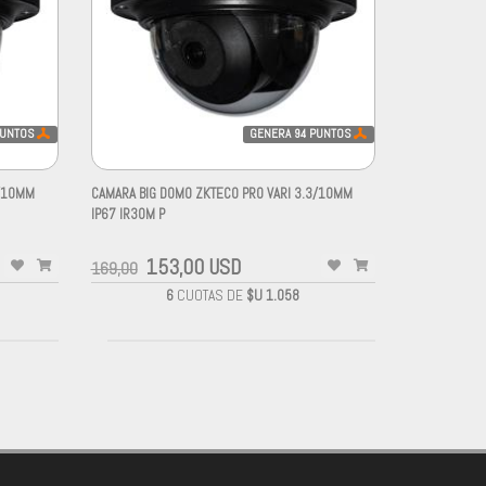
UNTOS
GENERA
94
PUNTOS
3/10MM
CAMARA BIG DOMO ZKTECO PRO VARI 3.3/10MM
IP67 IR30M P
153,00 USD
169,00
6
CUOTAS DE
$U 1.058