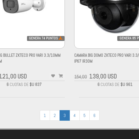
GENERA
74
PUNTOS
GENERA
85
P
G BULLET ZKTECO PRO VARI 3.3/10MM
CAMARA BIG DOMO ZKTECO PRO VARI 3.
M
IP67 IR30M
121,00 USD
139,00 USD
154,00
6
CUOTAS DE
$U 837
6
CUOTAS DE
$U 961
1
2
3
4
5
6