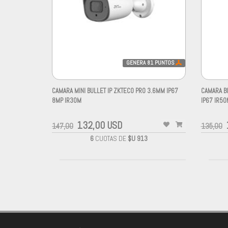
GENERA
81
PUNTOS
CAMARA MINI BULLET IP ZKTECO PRO 3.6MM IP67
CAMARA BI
8MP IR30M
IP67 IR50
132,00 USD
147,00
135,00
6
CUOTAS DE
$U 913