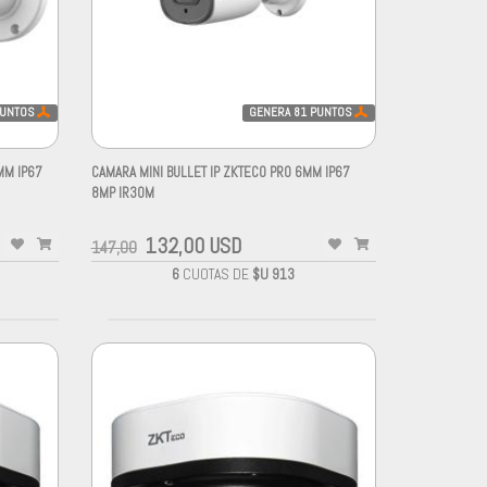
UNTOS
GENERA
81
PUNTOS
MM IP67
CAMARA MINI BULLET IP ZKTECO PRO 6MM IP67
8MP IR30M
132,00 USD
147,00
6
CUOTAS DE
$U 913