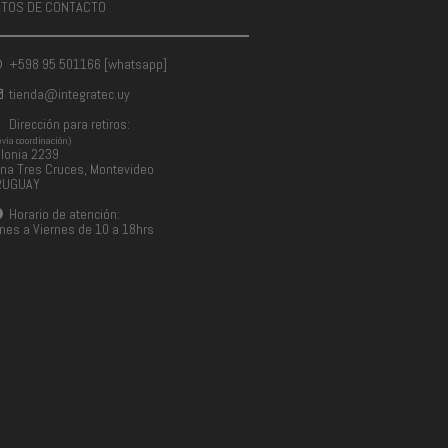
ATOS DE CONTACTO
+598 95 501166 [whatsapp]
tienda@integratec.uy
Dirección para retiros:
evia coordinación)
lonia 2239
na Tres Cruces, Montevideo
RUGUAY
Horario de atención:
nes a Viernes de 10 a 18hrs