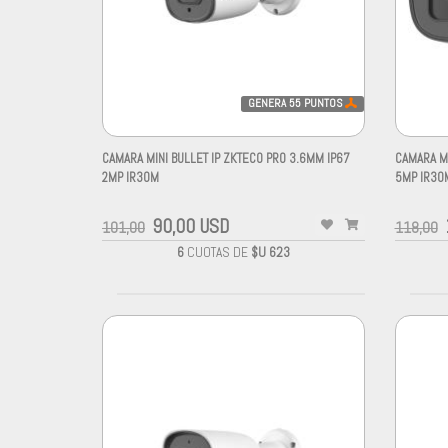
GENERA
55
PUNTOS
CAMARA MINI BULLET IP ZKTECO PRO 3.6MM IP67
CAMARA MI
2MP IR30M
5MP IR30
90,00 USD
101,00
118,00
6
CUOTAS DE
$U 623