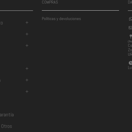
COMPRAS
D
Políticas y devoluciones
to
+
+
(Pr
+
Co
Zo
U
Lu
+
a
+
+
arantía
 Otros