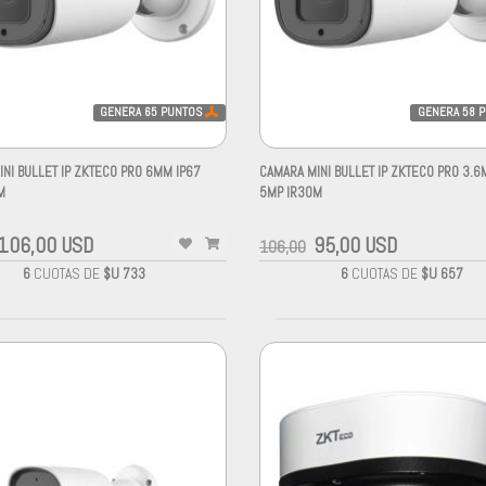
GENERA
65
PUNTOS
GENERA
58
P
NI BULLET IP ZKTECO PRO 6MM IP67
CAMARA MINI BULLET IP ZKTECO PRO 3.6
M
5MP IR30M
106,00 USD
95,00 USD
106,00
6
CUOTAS DE
$U 733
6
CUOTAS DE
$U 657