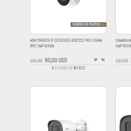
GENERA
55
PUNTOS
MINI TORRETA IP ZKTECOES-852T22C PRO 3.6MM
CAMARA MI
IP67 2MP IR30M
5MP IR30
90,00 USD
101,00
132,00
6
CUOTAS DE
$U 623