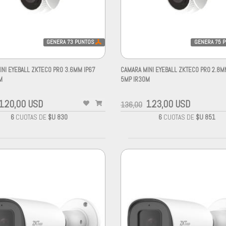
GENERA
73
PUNTOS
GENERA
75
P
NI EYEBALL ZKTECO PRO 3.6MM IP67
CAMARA MINI EYEBALL ZKTECO PRO 2.8M
M
5MP IR30M
120,00 USD
123,00 USD
136,00
6
CUOTAS DE
$U 830
6
CUOTAS DE
$U 851