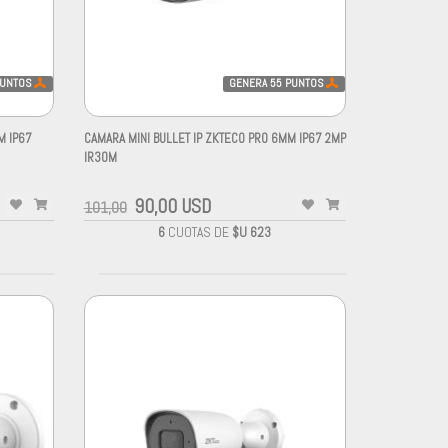
UNTOS
GENERA
55
PUNTOS
M IP67
CAMARA MINI BULLET IP ZKTECO PRO 6MM IP67 2MP
IR30M
90,00 USD
101,00
6
CUOTAS DE
$U 623