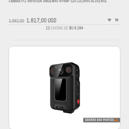
CAMARA PTZ HIKVISION TANDEMVU 4+4MP 32X COLORVU ACUSENSE
1.817,00 USD
1.982,00
12
CUOTAS DE
$U 6.284
GENERA
600
PUNTOS