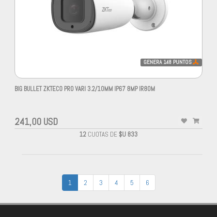
GENERA
148
PUNTOS
BIG BULLET ZKTECO PRO VARI 3.2/10MM IP67 8MP IR80M
241,00 USD
12
CUOTAS DE
$U 833
1
2
3
4
5
6