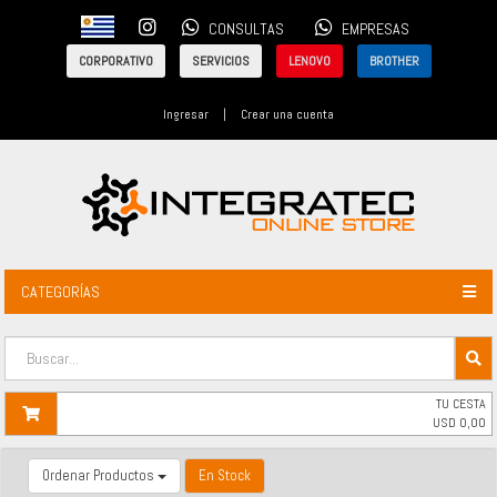
CONSULTAS
EMPRESAS
CORPORATIVO
SERVICIOS
LENOVO
BROTHER
Ingresar
|
Crear una cuenta
CATEGORÍAS
TU CESTA
USD
0,00
Ordenar Productos
En Stock