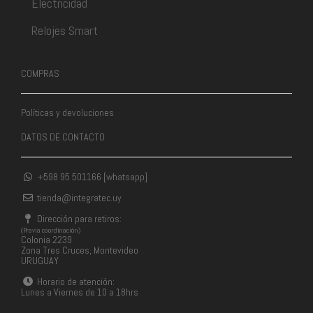
Electricidad
Relojes Smart
COMPRAS
Políticas y devoluciones
DATOS DE CONTACTO
+598 95 501166 [whatsapp]
tienda@integratec.uy
Dirección para retiros:
(Previa coordinación)
Colonia 2239
Zona Tres Cruces, Montevideo
URUGUAY
Horario de atención:
Lunes a Viernes de 10 a 18hrs