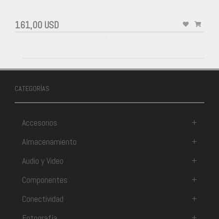
161,00 USD
-
CATEGORÍAS
Accesorios
+
Almacenamiento
+
Audio y Video
+
Componentes
+
Conectividad
+
Fotografía
+