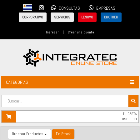
CONSULTAS
EMPRESAS
CORPORATIVO
SERVICIOS
LENOVO
BROTHER
Ingresar
|
Crear una cuenta
CATEGORÍAS
TU CESTA
USD
0,00
Ordenar Productos
En Stock