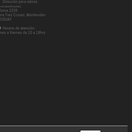
Dirección para retiros:
evia coordinación)
lonia 2239
na Tres Cruces, Montevideo
RUGUAY
Horario de atención:
nes a Viernes de 10 a 18hrs