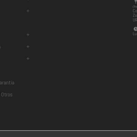
(Pr
+
Co
Zo
U
Lu
+
a
+
+
arantía
 Otros