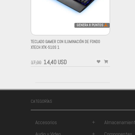
GENERA
8
PUNTOS
TECLADO GAMER CON ILUMINACIÓN DE FONDO
XTECH XTK-510S 1
14,40 USD
17,00
-
CATEGORÍAS
Accesorios
+
Almacenamien
Audio y Video
+
Componentes