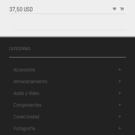
37,50 USD
-
CATEGORÍAS
Accesorios
+
Almacenamiento
+
Audio y Video
+
Componentes
+
Conectividad
+
Fotografía
+