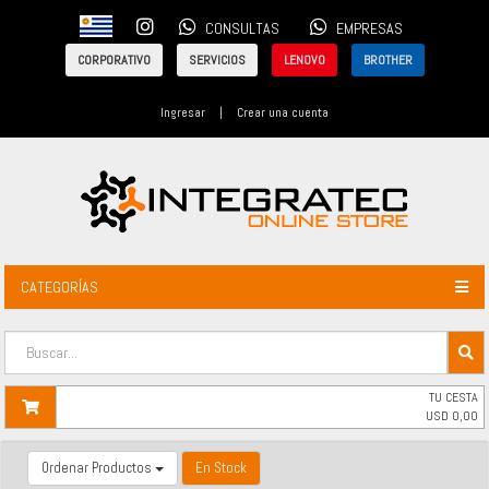
CONSULTAS
EMPRESAS
CORPORATIVO
SERVICIOS
LENOVO
BROTHER
Ingresar
|
Crear una cuenta
CATEGORÍAS
TU CESTA
USD
0,00
Ordenar Productos
En Stock