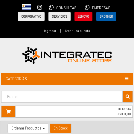
CONSULTAS
EMPRESAS
CORPORATIVO
SERVICIOS
LENOVO
BROTHER
Ingresar
|
Crear una cuenta
CATEGORÍAS
TU CESTA
USD
0,00
Ordenar Productos
En Stock