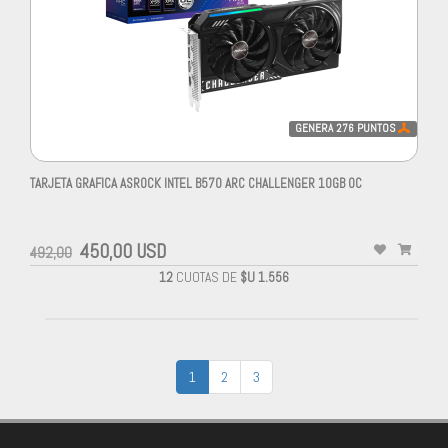
GENERA
276
PUNTOS
TARJETA GRAFICA ASROCK INTEL B570 ARC CHALLENGER 10GB OC
450,00 USD
492,00
12
CUOTAS DE
$U 1.556
1
2
3