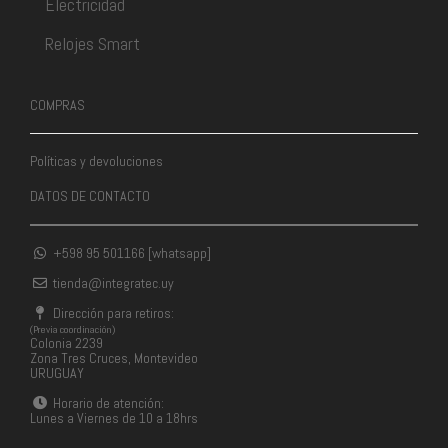
Electricidad
Relojes Smart
COMPRAS
Políticas y devoluciones
DATOS DE CONTACTO
+598 95 501166 [whatsapp]
tienda@integratec.uy
Dirección para retiros:
(Previa coordinación)
Colonia 2239
Zona Tres Cruces, Montevideo
URUGUAY
Horario de atención:
Lunes a Viernes de 10 a 18hrs