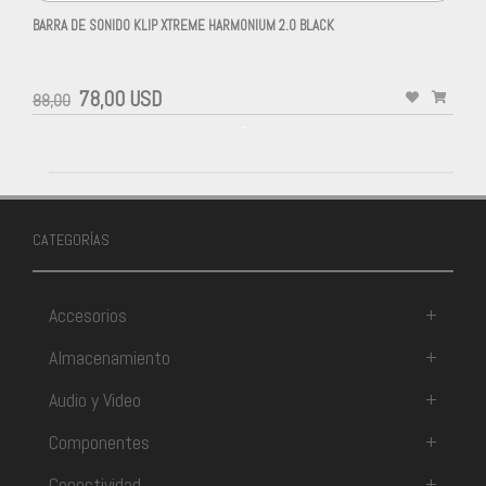
BARRA DE SONIDO KLIP XTREME HARMONIUM 2.0 BLACK
78,00 USD
88,00
-
CATEGORÍAS
Accesorios
+
Almacenamiento
+
Audio y Video
+
Componentes
+
Conectividad
+