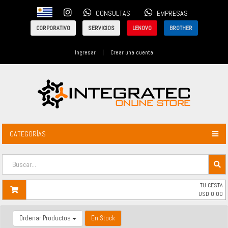
CONSULTAS
EMPRESAS
CORPORATIVO
SERVICIOS
LENOVO
BROTHER
Ingresar
|
Crear una cuenta
CATEGORÍAS
TU CESTA
USD
0,00
Ordenar Productos
En Stock