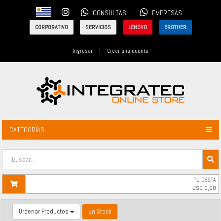
CONSULTAS
EMPRESAS
CORPORATIVO
SERVICIOS
LENOVO
BROTHER
Ingresar
|
Crear una cuenta
CATEGORÍAS
TU CESTA
USD
0,00
Ordenar Productos
En Stock