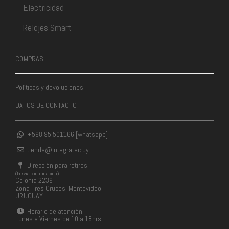
Electricidad
Relojes Smart
COMPRAS
Políticas y devoluciones
DATOS DE CONTACTO
+598 95 501166 [whatsapp]
tienda@integratec.uy
Dirección para retiros:
(Previa coordinación)
Colonia 2239
Zona Tres Cruces, Montevideo
URUGUAY
Horario de atención:
Lunes a Viernes de 10 a 18hrs