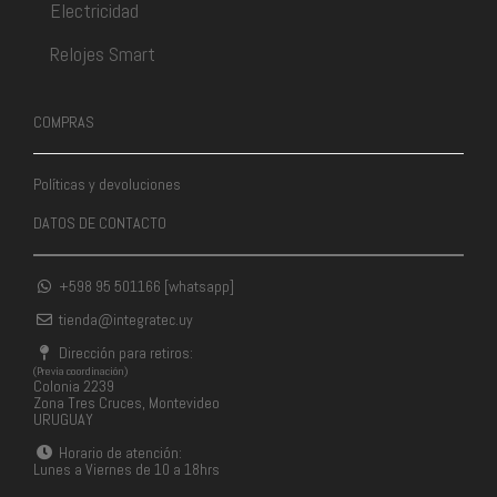
Electricidad
Relojes Smart
COMPRAS
Políticas y devoluciones
DATOS DE CONTACTO
+598 95 501166 [whatsapp]
tienda@integratec.uy
Dirección para retiros:
(Previa coordinación)
Colonia 2239
Zona Tres Cruces, Montevideo
URUGUAY
Horario de atención:
Lunes a Viernes de 10 a 18hrs