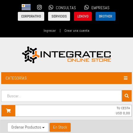
CONSULTAS
EMPRESAS
CORPORATIVO
SERVICIOS
LENOVO
BROTHER
Ingresar
|
Crear una cuenta
CATEGORÍAS
TU CESTA
USD
0,00
Ordenar Productos
En Stock