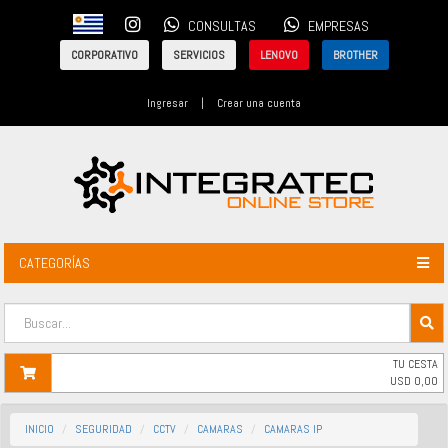
CONSULTAS
EMPRESAS
CORPORATIVO
SERVICIOS
LENOVO
BROTHER
Ingresar
|
Crear una cuenta
CATEGORÍAS
TU CESTA
USD
0,00
INICIO
SEGURIDAD
CCTV
CAMARAS
CAMARAS IP