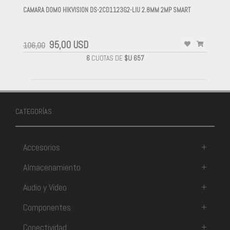
CAMARA DOMO HIKVISION DS-2CD1123G2-LIU 2.8MM 2MP SMART
-
95,00 USD
106,00
6
CUOTAS DE
$U 657
CATEGORÍAS
Accesorios
+
Almacenamiento
+
Audio y Video
+
Componentes
+
Conectividad
+