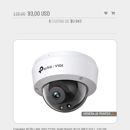
93,00 USD
115,00
6
CUOTAS DE
$U 643
GENERA
43
PUNTOS
CAMARA IP TP-LINK VIGI C230 3MP DOMO IK10 IP67 FULL COLOR