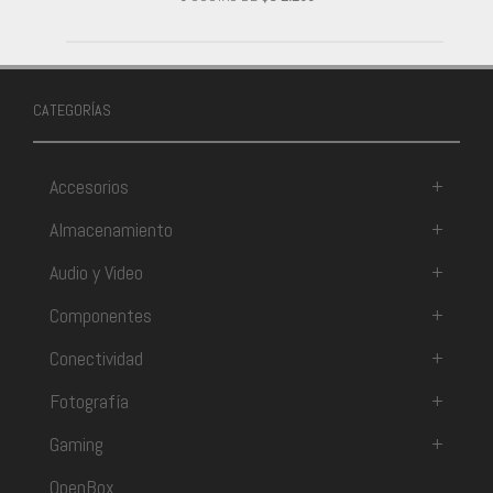
CATEGORÍAS
Accesorios
+
Almacenamiento
+
Audio y Video
+
Componentes
+
Conectividad
+
Fotografía
+
Gaming
+
OpenBox