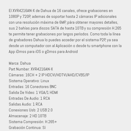
El XVR4216AN-X de Dahua de 16 canales, ofrece grabaciones en
1080P y 720P, ademas de soportar hasta 2 cámaras IP adicionales
con una resolución máxima de 6MP, pára obtener mayores detalles,
sus 2 bahías para discos SATA de hasta 10TB y su compresión H.265
te permite tener grabaciones por largos períodos. Como toda la línea
de grabadores Dahua lo puedes acceder por el sistema P2P, ya sea
desde un computador con al Aplicación o desde tu smartphone con la
App iDmss para iOS o gDmss para Android
Marca: Dahua
Part Number: XVR4216AN-X
Cámaras: 16CH + 2 IP HDCVI/HDTVI/AHD/CVBS/IP
Sistema Operativo: Linux
Entradas: 16 Conectores BNC
Salida De Video: 1 VGA/1 HDMI
Entradas De Audio: 1 RCA
Salidas Audio: 1 RCA
Conexiones Usb: 2 USB 2.0
Almacenaje: 2 HD 10TB
Sistema Compresión: H.265+
Grabación Continua: Sí