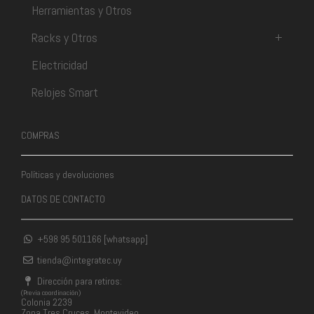
Herramientas y Otros
Racks y Otros
+
Electricidad
Relojes Smart
COMPRAS
Políticas y devoluciones
DATOS DE CONTACTO
+598 95 501166 [whatsapp]
tienda@integratec.uy
Dirección para retiros:
(Previa coordinación)
Colonia 2239
Zona Tres Cruces, Montevideo