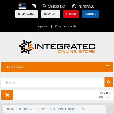
CONSULTAS
EMPRESAS
CORPORATIVO
SERVICIOS
LENOVO
BROTHER
Ingresar
|
Crear una cuenta
CATEGORÍAS
TU CESTA
USD
0,00
INICIO
SEGURIDAD
CCTV
VIDEO GRABADORAS
DVR