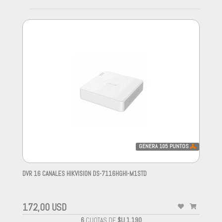
GENERA
105
PUNTOS
DVR 16 CANALES HIKVISION DS-7116HGHI-M1STD
-
172,00 USD
6
CUOTAS DE
$U 1.190