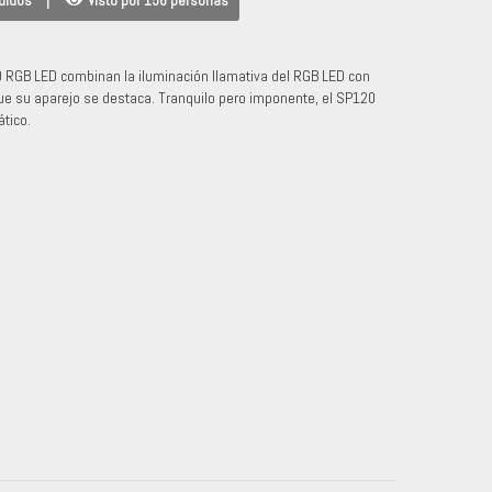
didos
|
Visto por 156 personas
0 RGB LED combinan la iluminación llamativa del RGB LED con
 que su aparejo se destaca. Tranquilo pero imponente, el SP120
tico.