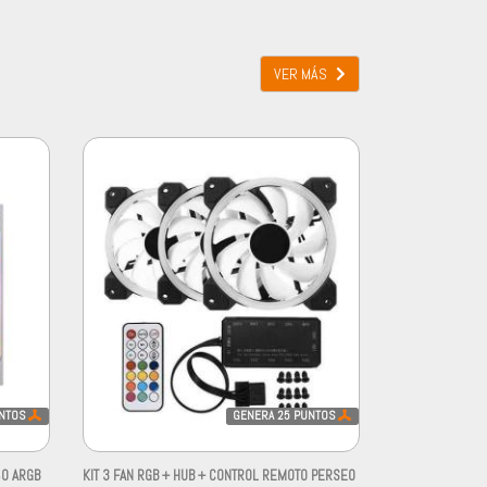
VER MÁS
NTOS
GENERA
25
PUNTOS
40 ARGB
KIT 3 FAN RGB + HUB + CONTROL REMOTO PERSEO