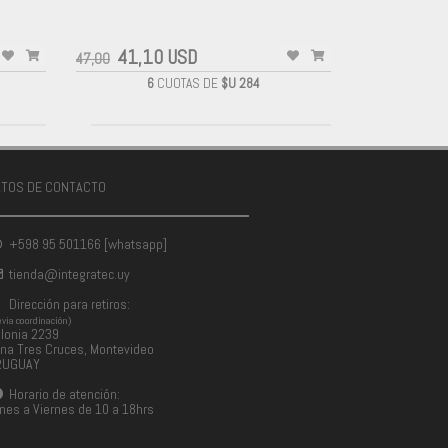
-
41,10 USD
47,00
6
CUOTAS DE
$U 284
ATOS DE CONTACTO
+598 95 501166 [whatsapp]
tienda@integratec.uy
Dirección para retiros:
evia coordinación)
lonia 2239
na Tres Cruces, Montevideo
RUGUAY
Horario de atención:
nes a Viernes de 10 a 18hrs