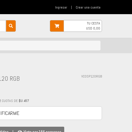
Ingresar
|
Crear una cuenta
TU CESTA
USD
0,00
120 RGB
VCOSP120RGB
2
CUOTAS DE
$U 457
IFICARME