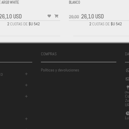
 ARGB WHITE
BLANCO
-
26,10 USD
26,10 USD
29,00
2
CUOTAS DE
$U 542
2
CUOTAS DE
$U 542
COMPRAS
D
Políticas y devoluciones
to
+
+
(Pr
+
Co
Zo
U
Lu
+