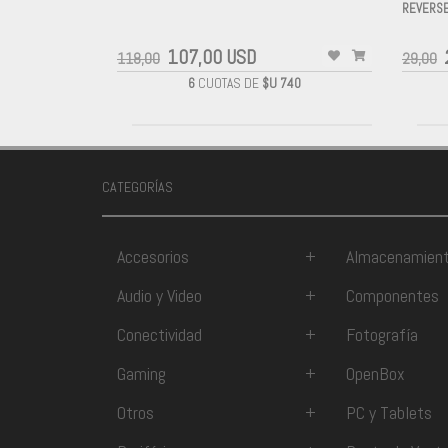
-
REVERSE
-
107,00 USD
118,00
29,00
6
CUOTAS DE
$U 740
CATEGORÍAS
Accesorios
+
Almacenamien
Audio y Video
+
Componentes
Conectividad
+
Fotografía
Gaming
+
OpenBox
Otros
+
PC y Tablets