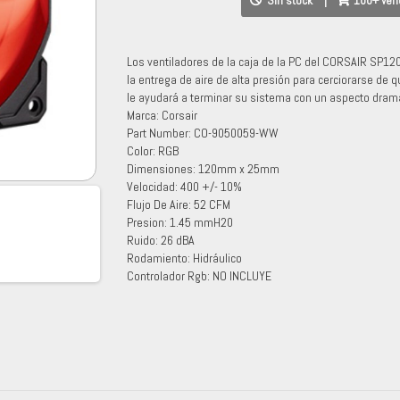
Sin stock
|
100+ ven
Los ventiladores de la caja de la PC del CORSAIR SP12
la entrega de aire de alta presión para cerciorarse de
le ayudará a terminar su sistema con un aspecto dramá
Marca: Corsair
Part Number: CO-9050059-WW
Color: RGB
Dimensiones: 120mm x 25mm
Velocidad: 400 +/- 10%
Flujo De Aire: 52 CFM
Presion: 1.45 mmH20
Ruido: 26 dBA
Rodamiento: Hidráulico
Controlador Rgb: NO INCLUYE