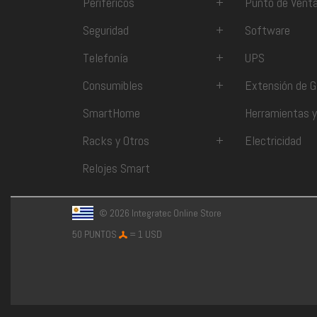
Periféricos
+
Punto de Vent
Seguridad
+
Software
Telefonía
+
UPS
Consumibles
+
Extensión de G
SmartHome
Herramientas y
Racks y Otros
+
Electricidad
Relojes Smart
© 2026 Integratec Online Store
50 PUNTOS
= 1 USD