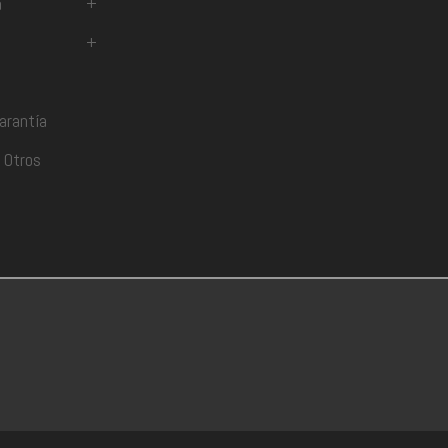
a
+
+
arantía
 Otros