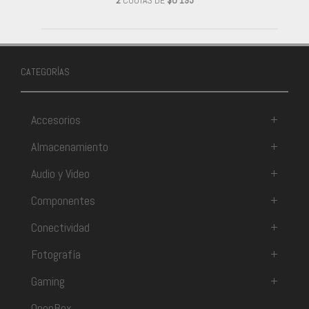
2
CUOTAS DE
$U 193
CATEGORÍAS
Accesorios
+
Almacenamiento
+
Audio y Video
+
Componentes
+
Conectividad
+
Fotografía
+
Gaming
+
OpenBox