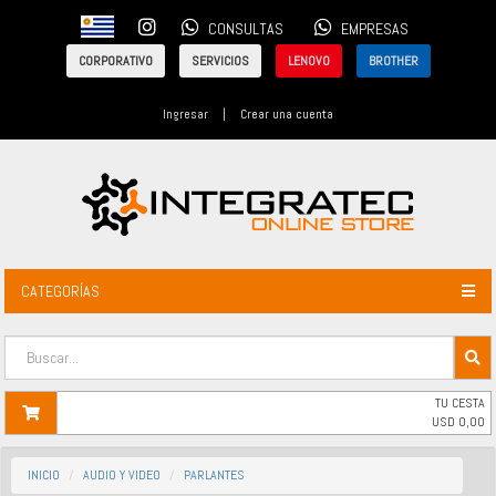
CONSULTAS
EMPRESAS
CORPORATIVO
SERVICIOS
LENOVO
BROTHER
Ingresar
|
Crear una cuenta
CATEGORÍAS
TU CESTA
USD
0,00
INICIO
AUDIO Y VIDEO
PARLANTES