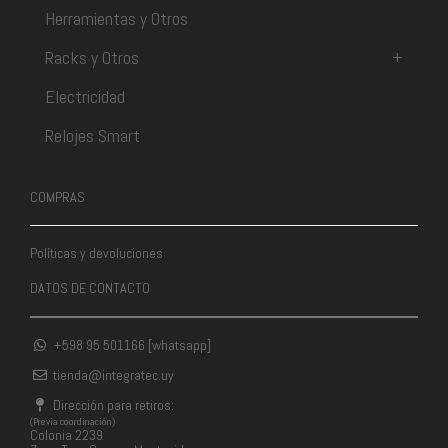
Herramientas y Otros
Racks y Otros
+
Electricidad
Relojes Smart
COMPRAS
Políticas y devoluciones
DATOS DE CONTACTO
+598 95 501166 [whatsapp]
tienda@integratec.uy
Dirección para retiros:
(Previa coordinación)
Colonia 2239