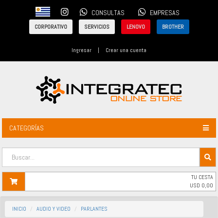
CONSULTAS
EMPRESAS
CORPORATIVO
SERVICIOS
LENOVO
BROTHER
Ingresar
|
Crear una cuenta
CATEGORÍAS
TU CESTA
USD
0,00
INICIO
AUDIO Y VIDEO
PARLANTES