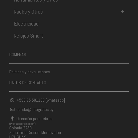
Racks y Otros
+
Electricidad
Relojes Smart
COMPRAS
Políticas y devoluciones
DATOS DE CONTACTO
+598 95 501166 [whatsapp]
tienda@integratec.uy
Dirección para retiros:
(Previa coordinación)
Colonia 2239
Zona Tres Cruces, Montevideo
URUGUAY