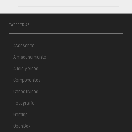
CATEGORÍAS
Accesorios
+
Almacenamiento
+
Audio y Video
+
Componentes
+
Conectividad
+
Fotografía
+
Gaming
+
OpenBox