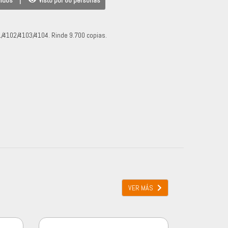
didos
|
Visto por 66 personas
/4102/4103/4104. Rinde 9.700 copias.
VER MÁS