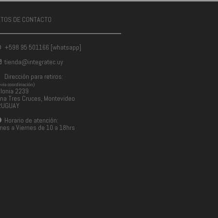
ATOS DE CONTACTO
+598 95 501166 [whatsapp]
tienda@integratec.uy
Dirección para retiros:
evia coordinación)
lonia 2239
na Tres Cruces, Montevideo
RUGUAY
Horario de atención:
nes a Viernes de 10 a 18hrs