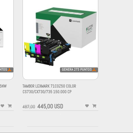
NTOS
GENERA
273
PUNTOS
25NW
TAMBOR LEXMARK 71C0Z50 COLOR
CS730/CX730/735 150.000 CP
-
445,00 USD
487,00
-