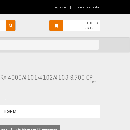
Ingresar
|
Crear una cuenta
TU CESTA
USD
0,00
RA 4003/4101/4102/4103 9.700 CP
119153
-
IFICARME