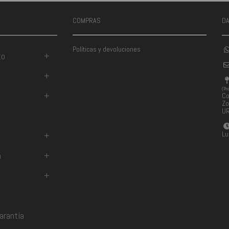
COMPRAS
D
Políticas y devoluciones
to
+
+
(Pr
+
Co
Zo
U
Lu
+
a
+
+
arantía