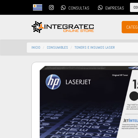
CO
CONSULTAS
EMPRESAS
CATEG
INICIO
CONSUMIBLES
TONERS E INSUMOS LASER