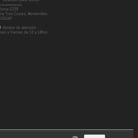
evia coordinación)
lonia 2239
na Tres Cruces, Montevideo
RUGUAY
Horario de atención:
nes a Viernes de 10 a 18hrs