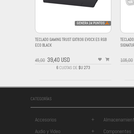
GENERA
24
PUNTOS
TECLADO GAMING TRUST GXT836 EVOCX ES RGB
TECLADO
ECO BLACK
SIGNATU
-
-
39,40 USD
45,00
105,00
6
CUOTAS DE
$U 273
CATEGORÍAS
Accesorios
+
Almacenamien
Audio y Video
+
Componentes