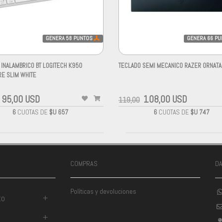
GENERA
58
PUNTOS
GENERA
66
PU
 INALAMBRICO BT LOGITECH K950
TECLADO SEMI MECANICO RAZER ORNATA
RE SLIM WHITE
-
95,00 USD
108,00 USD
119,00
6
CUOTAS DE
$U 657
6
CUOTAS DE
$U 747
COMPRAS
D
Políticas y devoluciones
to
+
+