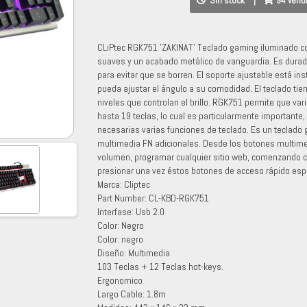
Sin stock
|
94 vend
CLiPtec RGK751 'ZAKINAT' Teclado gaming iluminado co
suaves y un acabado metálico de vanguardia. Es durad
para evitar que se borren. El soporte ajustable está inst
pueda ajustar el ángulo a su comodidad. El teclado tien
niveles que controlan el brillo. RGK751 permite que va
hasta 19 teclas, lo cual es particularmente importante
necesarias varias funciones de teclado. Es un teclado 
multimedia FN adicionales. Desde los botones multimedi
volumen, programar cualquier sitio web, comenzando co
presionar una vez éstos botones de acceso rápido es
Marca: Cliptec
Part Number: CL-KBD-RGK751
Interfase: Usb 2.0
Color: Negro
Color: negro
Diseño: Multimedia
103 Teclas + 12 Teclas hot-keys.
Ergonomico
Largo Cable: 1.8m