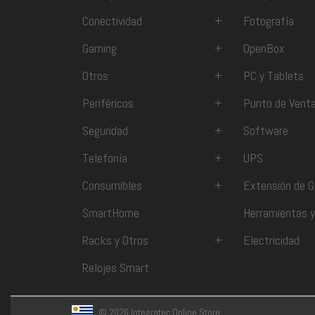
Conectividad
+
Fotografía
Gaming
+
OpenBox
Otros
+
PC y Tablets
Periféricos
+
Punto de Vent
Seguridad
+
Software
Telefonía
+
UPS
Consumibles
+
Extensión de G
SmartHome
Herramientas y
Racks y Otros
+
Electricidad
Relojes Smart
© 2026 Integratec Online Store