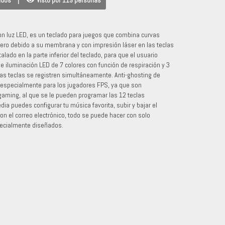
idos
|
Visto por 119 personas
n luz LED, es un teclado para juegos que combina curvas
ero debido a su membrana y con impresión láser en las teclas
alado en la parte inferior del teclado, para que el usuario
e iluminación LED de 7 colores con función de respiración y 3
rias teclas se registren simultáneamente. Anti-ghosting de
, especialmente para los jugadores FPS, ya que son
gaming, al que se le pueden programar las 12 teclas
a puedes configurar tu música favorita, subir y bajar el
n el correo electrónico, todo se puede hacer con solo
pecialmente diseñados.