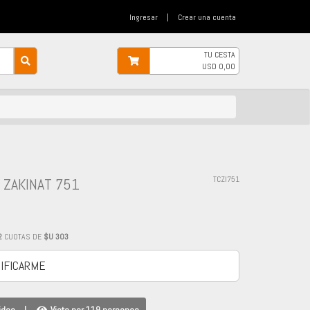
Ingresar
|
Crear una cuenta
TU CESTA
USD
0,00
 ZAKINAT 751
TCZI751
2
CUOTAS DE
$U 303
IFICARME