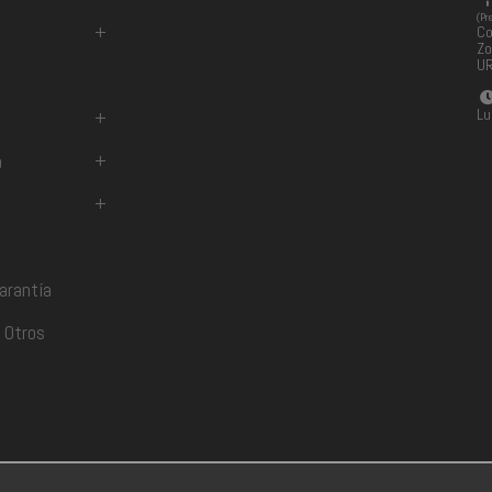
(Pr
+
Co
Zo
U
Lu
+
a
+
+
arantía
 Otros