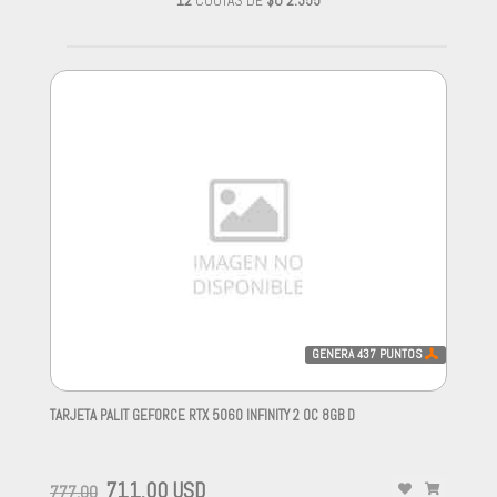
12
CUOTAS DE
$U 2.355
GENERA
437
PUNTOS
TARJETA PALIT GEFORCE RTX 5060 INFINITY 2 OC 8GB D
-
711,00 USD
777,00