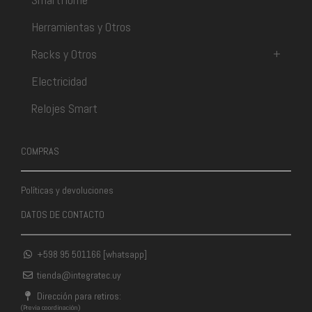
Herramientas y Otros
Racks y Otros
+
Electricidad
Relojes Smart
COMPRAS
Políticas y devoluciones
DATOS DE CONTACTO
+598 95 501166 [whatsapp]
tienda@integratec.uy
Dirección para retiros:
(Previa coordinación)