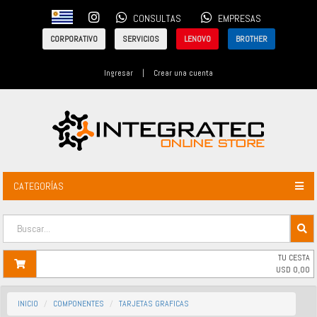
CONSULTAS
EMPRESAS
CORPORATIVO
SERVICIOS
LENOVO
BROTHER
Ingresar
|
Crear una cuenta
CATEGORÍAS
TU CESTA
USD
0,00
INICIO
COMPONENTES
TARJETAS GRAFICAS