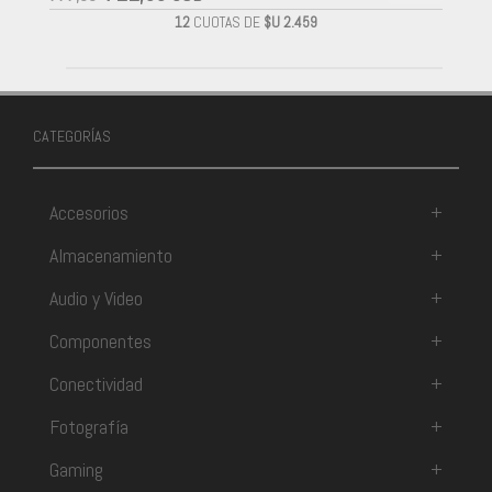
12
CUOTAS DE
$U 2.459
CATEGORÍAS
Accesorios
+
Almacenamiento
+
Audio y Video
+
Componentes
+
Conectividad
+
Fotografía
+
Gaming
+