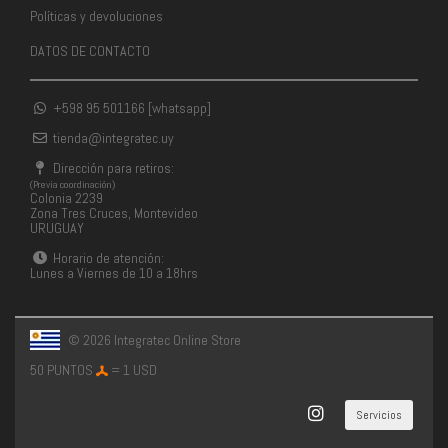
Políticas y devoluciones
DATOS DE CONTACTO
+598 95 501166 [whatsapp]
tienda@integratec.uy
Dirección para retiros:
(Previa coordinación)
Colonia 2239
Zona Tres Cruces, Montevideo
URUGUAY
Horario de atención:
Lunes a Viernes de 10 a 18hrs
© 2026 Integratec Online Store
50 PUNTOS
= 1 USD
Servicios