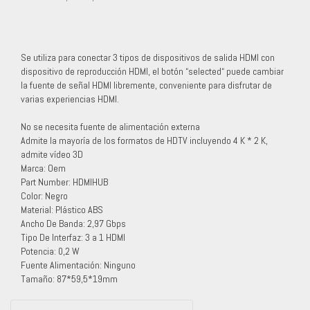
Se utiliza para conectar 3 tipos de dispositivos de salida HDMI con
dispositivo de reproducción HDMI, el botón “selected“ puede cambiar
la fuente de señal HDMI libremente, conveniente para disfrutar de
varias experiencias HDMI.
No se necesita fuente de alimentación externa
Admite la mayoría de los formatos de HDTV incluyendo 4 K * 2 K,
admite vídeo 3D
Marca: Oem
Part Number: HDMIHUB
Color: Negro
Material: Plástico ABS
Ancho De Banda: 2,97 Gbps
Tipo De Interfaz: 3 a 1 HDMI
Potencia: 0,2 W
Fuente Alimentación: Ninguno
Tamaño: 87*59,5*19mm