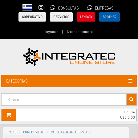
CONSULTAS
EMPRESAS
CORPORATIVO
SERVICIOS
LENOVO
BROTHER
Ingresar
|
Crear una cuenta
CATEGORÍAS
TU CESTA
USD
0,00
INICIO
CONECTIVIDAD
CABLES Y ADAPTADORES