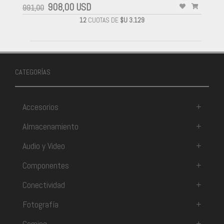
908,00 USD
991,00
12
CUOTAS DE
$U 3.129
CATEGORÍAS
Accesorios
+
Almacenamiento
+
Audio y Video
+
Componentes
+
Conectividad
+
Fotografía
+
Gaming
+