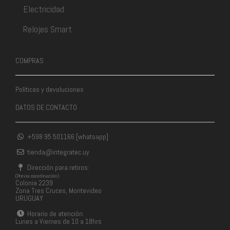
Electricidad
Relojes Smart
COMPRAS
Políticas y devoluciones
DATOS DE CONTACTO
+598 95 501166 [whatsapp]
tienda@integratec.uy
Dirección para retiros:
(Previa coordinación)
Colonia 2239
Zona Tres Cruces, Montevideo
URUGUAY
Horario de atención:
Lunes a Viernes de 10 a 18hrs