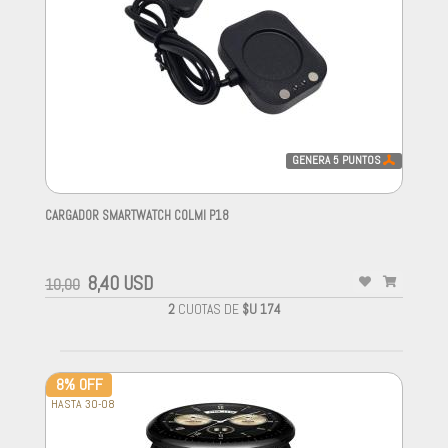
GENERA
5
PUNTOS
CARGADOR SMARTWATCH COLMI P18
-
8,40 USD
10,00
2
CUOTAS DE
$U 174
8% OFF
HASTA 30-08