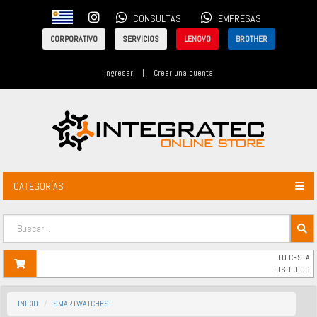
CONSULTAS
EMPRESAS
CORPORATIVO
SERVICIOS
LENOVO
BROTHER
Ingresar
|
Crear una cuenta
CATEGORÍAS
TU CESTA
USD
0,00
INICIO
SMARTWATCHES