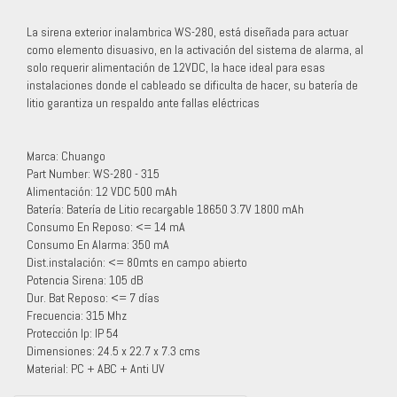
La sirena exterior inalambrica WS-280, está diseñada para actuar
como elemento disuasivo, en la activación del sistema de alarma, al
solo requerir alimentación de 12VDC, la hace ideal para esas
instalaciones donde el cableado se dificulta de hacer, su batería de
litio garantiza un respaldo ante fallas eléctricas
Marca: Chuango
Part Number: WS-280 - 315
Alimentación: 12 VDC 500 mAh
Batería: Batería de Litio recargable 18650 3.7V 1800 mAh
Consumo En Reposo: <= 14 mA
Consumo En Alarma: 350 mA
Dist.instalación: <= 80mts en campo abierto
Potencia Sirena: 105 dB
Dur. Bat Reposo: <= 7 días
Frecuencia: 315 Mhz
Protección Ip: IP 54
Dimensiones: 24.5 x 22.7 x 7.3 cms
Material: PC + ABC + Anti UV