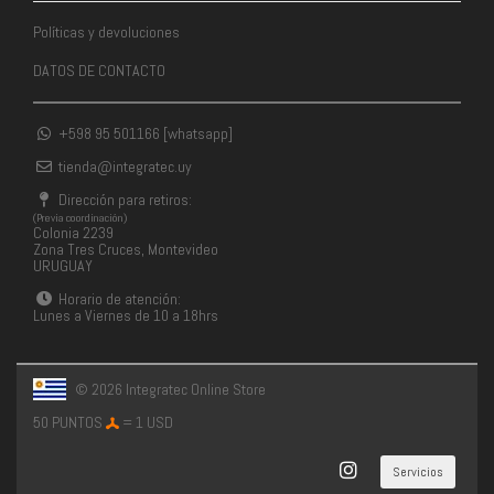
Políticas y devoluciones
DATOS DE CONTACTO
+598 95 501166 [whatsapp]
tienda@integratec.uy
Dirección para retiros:
(Previa coordinación)
Colonia 2239
Zona Tres Cruces, Montevideo
URUGUAY
Horario de atención:
Lunes a Viernes de 10 a 18hrs
© 2026 Integratec Online Store
50 PUNTOS
= 1 USD
Servicios