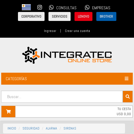
CONSULTAS
EMPRESAS
CORPORATIVO
SERVICIOS
LENOVO
BROTHER
Ingresar
|
Crear una cuenta
CATEGORÍAS
TU CESTA
USD
0,00
INICIO
SEGURIDAD
ALARMA
SIRENAS