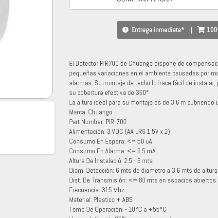
Entrega inmediata*
|
100
El Detector PIR700 de Chuango dispone de compensación
pequeñas variaciones en el ambiente causadas por mo
alarmas. Su montaje de techo lo hace fácil de instalar, 
su cobertura efectiva de 360°
La altura ideal para su montaje es de 3.6 m cubriendo 
Marca: Chuango
Part Number: PIR-700
Alimentación: 3 VDC (AA LR6 1.5V x 2)
Consumo En Espera: <= 50 uA
Consumo En Alarma: <= 9.5 mA
Altura De Instalació: 2.5 - 6 mts
Diam. Detección: 6 mts de diametro a 3.6 mts de altura
Dist. De Transmisión: <= 80 mts en espacios abiertos
Frecuencia: 315 Mhz
Material: Plastico + ABS
Temp De Operación: - 10°C a +55°C