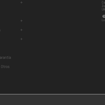
+
Co
Zo
U
Lu
+
a
+
+
arantía
 Otros