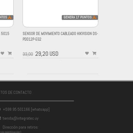
NTOS
GENERA
17
PUNTOS
A 5015
SENSOR DE MOVIMIENTO CABLEADO HIKVISION DS-
PDD12P-EG2
-
29,20 USD
33,00
-
ATOS DE CONTACTO
+598 95 501166 [whatsapp]
tienda@integratec.uy
Dirección para retiros:
evia coordinación)