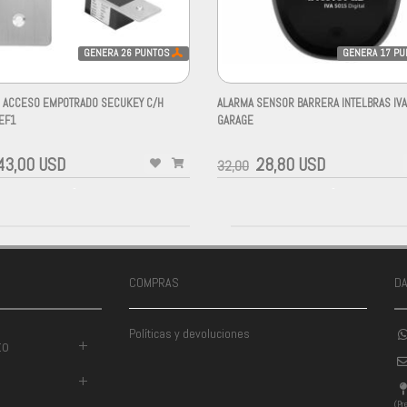
GENERA
26
PUNTOS
GENERA
17
PU
 ACCESO EMPOTRADO SECUKEY C/H
ALARMA SENSOR BARRERA INTELBRAS IV
EF1
GARAGE
-
43,00 USD
28,80 USD
32,00
-
-
COMPRAS
D
Políticas y devoluciones
to
+
+
(Pr