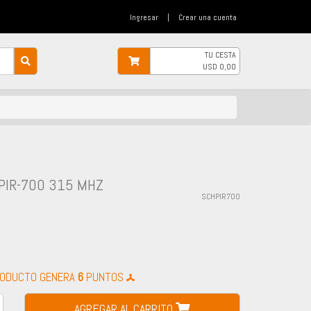
Ingresar
|
Crear una cuenta
TU CESTA
USD
0,00
PIR-700 315 MHZ
SCHPIR700
-
RODUCTO GENERA
6
PUNTOS
AGREGAR AL CARRITO