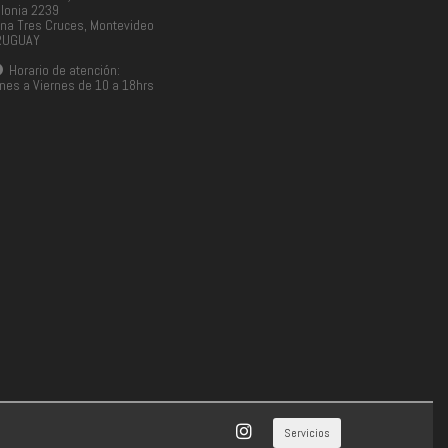
lonia 2239
na Tres Cruces, Montevideo
RUGUAY
Horario de atención:
nes a Viernes de 10 a 18hrs
Servicios