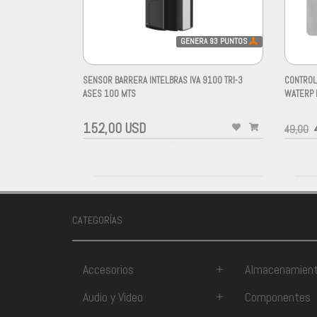
GENERA
93
PUNTOS
SENSOR BARRERA INTELBRAS IVA 9100 TRI-3
CONTROL
ASES 100 MTS
WATERP 
-
-
152,00 USD
49,00
-
CATEGORÍAS
Accesorios
+
Almacenamien
Audio y Video
+
Componentes