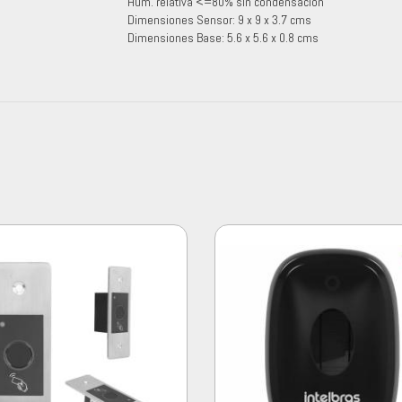
Hum. relativa <=80% sin condensación
Dimensiones Sensor: 9 x 9 x 3.7 cms
Dimensiones Base: 5.6 x 5.6 x 0.8 cms