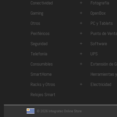
Conectividad
+
Fotografía
Gaming
+
OpenBox
Otros
+
PC y Tablets
Periféricos
+
Punto de Vent
Seguridad
+
Software
Telefonía
+
UPS
Consumibles
+
Extensión de G
SmartHome
Herramientas y
Racks y Otros
+
Electricidad
Relojes Smart
© 2026 Integratec Online Store