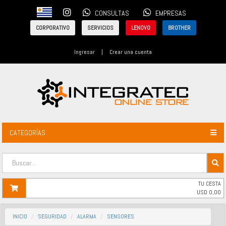
CONSULTAS
EMPRESAS
CORPORATIVO
SERVICIOS
LENOVO
BROTHER
Ingresar
|
Crear una cuenta
CATEGORÍAS
TU CESTA
USD
0,00
INICIO
SEGURIDAD
ALARMA
SENSORES