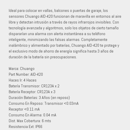
Ideal para colocar en vallas, balcones o puertas de garaje, los
sensores Chuango AID-420 funcionan de maravilla en entornos al aire
libre y detectan intrusión a través de rayos infrarrojos invisibles. Con
tecnología avanzada y algoritmos, solo los objetos de cierto tamaño
dispararían una alarma con alerta instantánea a su teléfono
inteligente, minimizando las falsas alarmas. Completamente
inalámbrico y alimentado por baterías, Chuango AID-420 te protege y
el exclusivo modo de ahorro de energía significa hasta 3 años de
duración de la batería sin preocupaciones.
Marca: Chuango
Part Number: AID-420
Haces Ir: 4 Haces
Batería Transmisor: CR123A x 2
Batería Receptor: CR123A x 3
Duración Baterías: 3 Años (en reposo)
Consumo En Reposo: Transmisor <0.03mA
Receptor <0.11 mA
Consumo En Alarma: 0.04 mA
Dist. Max Cobertura: 6 mts
Resistencia Ext: IP66