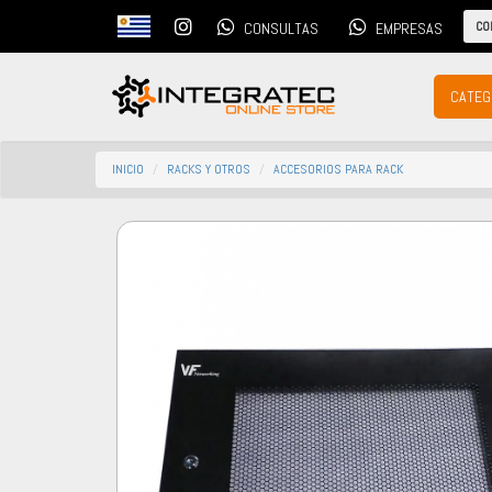
CO
CONSULTAS
EMPRESAS
CATEG
INICIO
RACKS Y OTROS
ACCESORIOS PARA RACK