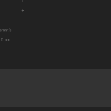
a
+
+
arantía
 Otros