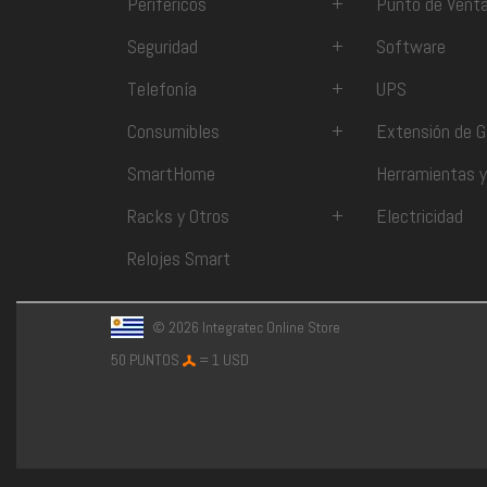
Periféricos
+
Punto de Vent
Seguridad
+
Software
Telefonía
+
UPS
Consumibles
+
Extensión de G
SmartHome
Herramientas y
Racks y Otros
+
Electricidad
Relojes Smart
© 2026 Integratec Online Store
50 PUNTOS
= 1 USD