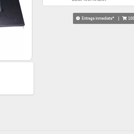
Entrega inmediata*
|
100