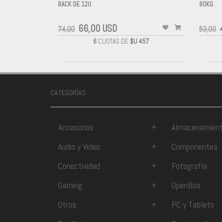
RACK DE 12U
60KG
-
-
66,00 USD
74,00
53,00
6
CUOTAS DE
$U 457
CATEGORÍAS
Accesorios
+
Almacenamien
Audio y Video
+
Componentes
Conectividad
+
Fotografía
Gaming
+
OpenBox
Otros
+
PC y Tablets