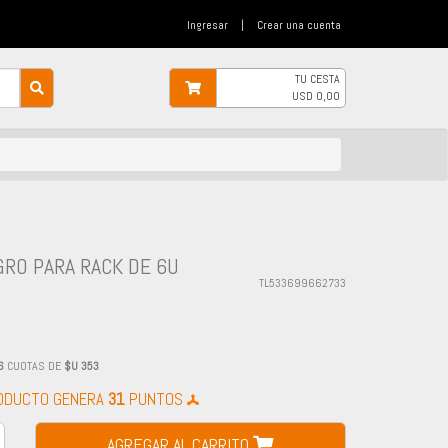
Ingresar
|
Crear una cuenta
TU CESTA
USD
0,00
GRO PARA RACK DE 6U
TL533699662733
6
CUOTAS DE
$U 353
RODUCTO GENERA
31
PUNTOS
AGREGAR AL CARRITO