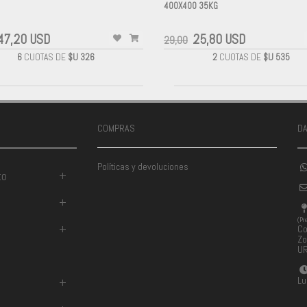
400X400 35KG
-
47,20 USD
25,80 USD
29,00
6
CUOTAS DE
$U 326
2
CUOTAS DE
$U 535
COMPRAS
D
Políticas y devoluciones
to
+
+
(Pr
+
Co
Zo
U
Lu
+