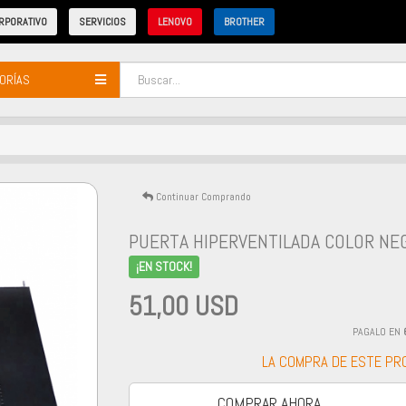
RPORATIVO
SERVICIOS
LENOVO
BROTHER
ORÍAS
Continuar Comprando
PUERTA HIPERVENTILADA COLOR NE
¡EN STOCK!
51,00 USD
PAGALO EN
LA COMPRA DE ESTE P
COMPRAR AHORA