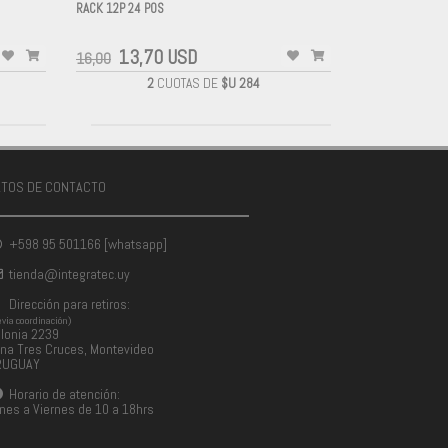
RACK 12P 24 POS
-
13,70 USD
16,00
2
CUOTAS DE
$U 284
ATOS DE CONTACTO
+598 95 501166 [whatsapp]
tienda@integratec.uy
Dirección para retiros:
evia coordinación)
lonia 2239
na Tres Cruces, Montevideo
RUGUAY
Horario de atención:
nes a Viernes de 10 a 18hrs