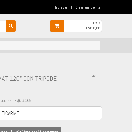
Ingresar
|
Crear una cuenta
TU CESTA
USD
0,00
MAT 120" CON TRÍPODE
PP120T
CUOTAS DE
$U 1.169
IFICARME