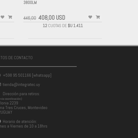
3800LM
-
408,00 USD
446,00
12
CUOTAS DE
$U 1.411
ATOS DE CONTACTO
+598 95 501166 [whatsapp]
tienda@integratec.uy
Dirección para retiros:
evia coordinación)
lonia 2239
na Tres Cruces, Montevideo
RUGUAY
Horario de atención:
nes a Viernes de 10 a 18hrs