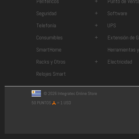
Periféricos
+
Punto de Vent
Seguridad
+
Software
Telefonía
+
UPS
Consumibles
+
Extensión de G
SmartHome
Herramientas y
Racks y Otros
+
Electricidad
Relojes Smart
© 2026 Integratec Online Store
50 PUNTOS
= 1 USD