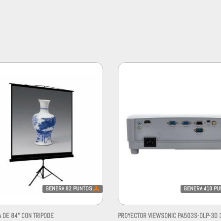
GENERA
82
PUNTOS
GENERA
410
PU
 DE 84" CON TRIPODE
PROYECTOR VIEWSONIC PA503S-DLP-3D 