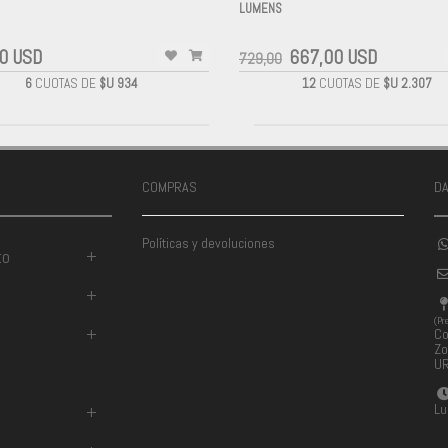
LUMENS
-
0 USD
667,00 USD
729,00
6
CUOTAS DE
$U 934
12
CUOTAS DE
$U 2.307
COMPRAS
D
Políticas y devoluciones
to
+
+
(Pr
+
Co
Zo
U
Lu
+