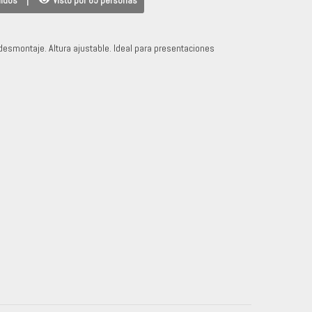
didos
|
Visto por 65 personas
 desmontaje. Altura ajustable. Ideal para presentaciones