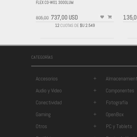
FLEX CO-W01 3000LUM
-
-
737,00 USD
135,0
805,00
12
CUOTAS DE
$U 2.549
CATEGORÍAS
Accesorios
+
Almacenamien
Audio y Video
+
Componentes
Conectividad
+
Fotografía
Gaming
+
OpenBox
Otros
+
PC y Tablets