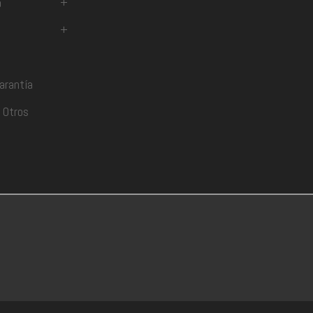
a
+
+
arantía
 Otros