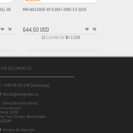
FULL HD
NVR MILESIGHT 4K H.265+ 2HDD 3.5 32CH
-
644,50 USD
12
CUOTAS DE
$U 2.229
ATOS DE CONTACTO
+598 95 501166 [whatsapp]
tienda@integratec.uy
Dirección para retiros:
evia coordinación)
lonia 2239
na Tres Cruces, Montevideo
RUGUAY
Horario de atención: