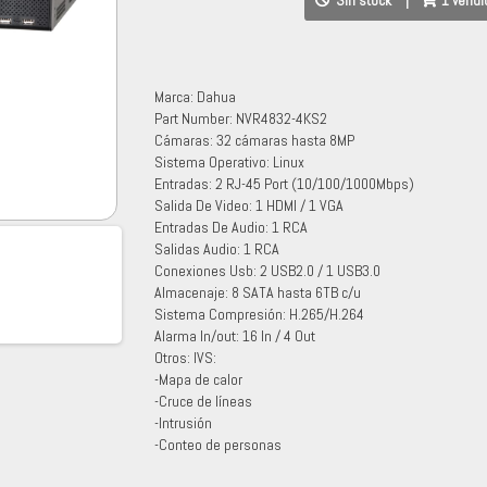
Sin stock
|
1 vend
Marca: Dahua
Part Number: NVR4832-4KS2
Cámaras: 32 cámaras hasta 8MP
Sistema Operativo: Linux
Entradas: 2 RJ-45 Port (10/100/1000Mbps)
Salida De Video: 1 HDMI / 1 VGA
Entradas De Audio: 1 RCA
Salidas Audio: 1 RCA
Conexiones Usb: 2 USB2.0 / 1 USB3.0
Almacenaje: 8 SATA hasta 6TB c/u
Sistema Compresión: H.265/H.264
Alarma In/out: 16 In / 4 Out
Otros: IVS:
-Mapa de calor
-Cruce de líneas
-Intrusión
-Conteo de personas