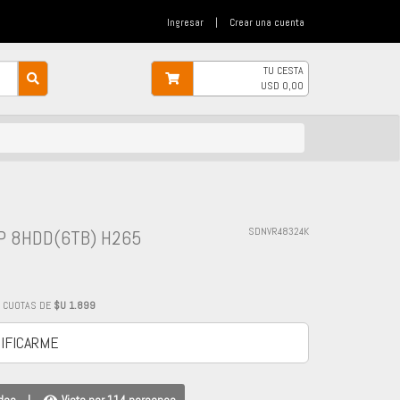
Ingresar
|
Crear una cuenta
TU CESTA
USD
0,00
P 8HDD(6TB) H265
SDNVR48324K
2
CUOTAS DE
$U 1.899
IFICARME