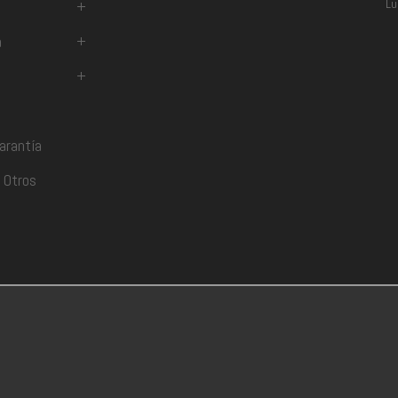
Lu
+
a
+
+
arantía
 Otros