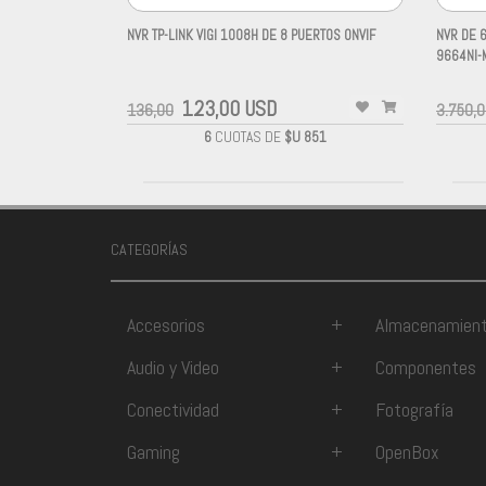
NVR TP-LINK VIGI 1008H DE 8 PUERTOS ONVIF
NVR DE 6
-
9664NI-
-
123,00 USD
136,00
3.750,
6
CUOTAS DE
$U 851
CATEGORÍAS
Accesorios
+
Almacenamien
Audio y Video
+
Componentes
Conectividad
+
Fotografía
Gaming
+
OpenBox