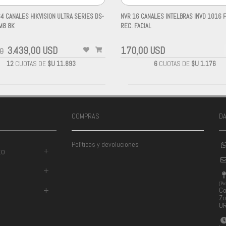
4 CANALES HIKVISION ULTRA SERIES DS-
NVR 16 CANALES INTELBRAS INVD 1016 
M8 8K
REC. FACIAL
-
3.439,00 USD
170,00 USD
00
12
CUOTAS DE
$U 11.893
6
CUOTAS DE
$U 1.176
COMPRAS
D
Políticas y devoluciones
to
+
+
(Pr
+
Co
Zo
U