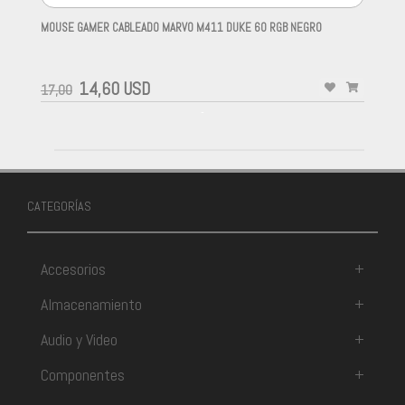
MOUSE GAMER CABLEADO MARVO M411 DUKE 60 RGB NEGRO
-
14,60 USD
17,00
-
CATEGORÍAS
Accesorios
+
Almacenamiento
+
Audio y Video
+
Componentes
+