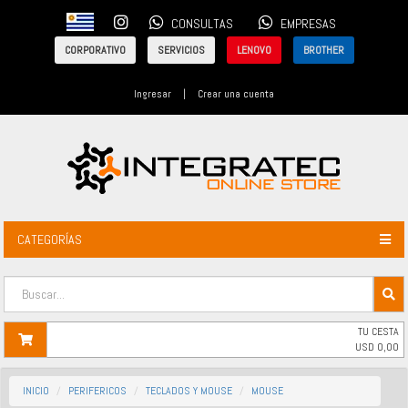
CONSULTAS
EMPRESAS
CORPORATIVO
SERVICIOS
LENOVO
BROTHER
Ingresar
|
Crear una cuenta
CATEGORÍAS
TU CESTA
USD
0,00
INICIO
PERIFERICOS
TECLADOS Y MOUSE
MOUSE