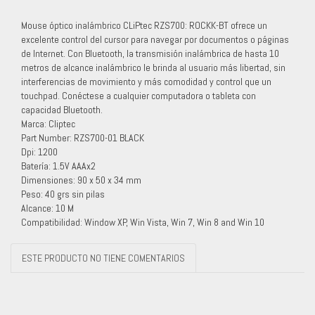
Mouse óptico inalámbrico CLiPtec RZS700: ROCKK-BT ofrece un
excelente control del cursor para navegar por documentos o páginas
de Internet. Con Bluetooth, la transmisión inalámbrica de hasta 10
metros de alcance inalámbrico le brinda al usuario más libertad, sin
interferencias de movimiento y más comodidad y control que un
touchpad. Conéctese a cualquier computadora o tableta con
capacidad Bluetooth.
Marca: Cliptec
Part Number: RZS700-01 BLACK
Dpi: 1200
Batería: 1.5V AAAx2
Dimensiones: 90 x 50 x 34 mm
Peso: 40 grs sin pilas
Alcance: 10 M
Compatibilidad: Window XP, Win Vista, Win 7, Win 8 and Win 10
ESTE PRODUCTO NO TIENE COMENTARIOS