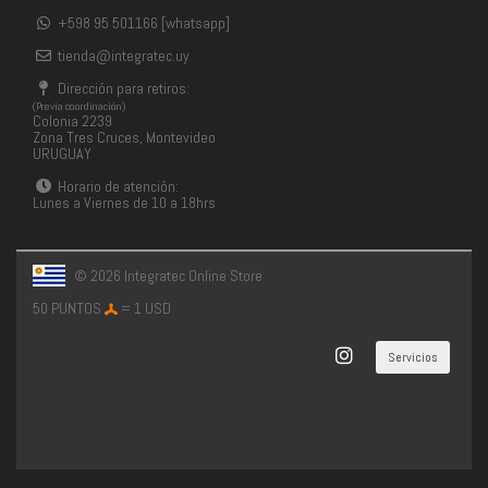
+598 95 501166 [whatsapp]
tienda@integratec.uy
Dirección para retiros:
(Previa coordinación)
Colonia 2239
Zona Tres Cruces, Montevideo
URUGUAY
Horario de atención:
Lunes a Viernes de 10 a 18hrs
© 2026 Integratec Online Store
50 PUNTOS
= 1 USD
Servicios