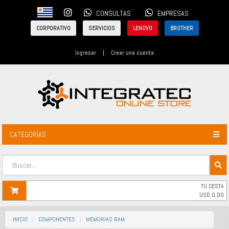
CONSULTAS
EMPRESAS
CORPORATIVO
SERVICIOS
LENOVO
BROTHER
Ingresar
|
Crear una cuenta
CATEGORÍAS
TU CESTA
USD
0,00
INICIO
COMPONENTES
MEMORIAS RAM