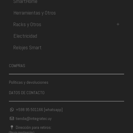
SmartHome
Herramientas y Otros
Racks y Otros
+
Electricidad
Relojes Smart
COMPRAS
Políticas y devoluciones
DATOS DE CONTACTO
+598 95 501166 [whatsapp]
tienda@integratec.uy
Dirección para retiros:
(Previa coordinación)