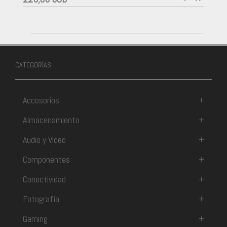
-
CATEGORÍAS
Accesorios
+
Almacenamiento
+
Audio y Video
+
Componentes
+
Conectividad
+
Fotografía
+
Gaming
+