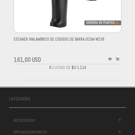
GENERA
98
PUNTOS
ESCANER INALAMBRICO DE CODIGOS DE BARRA OCOM W238
-
161,00 USD
6
CUOTAS DE
$U 1.114
CATEGORÍAS
Accesorios
+
Almacenamiento
+