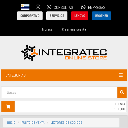
CONSULTAS
EMPRESAS
CORPORATIVO
SERVICIOS
LENOVO
BROTHER
Ingresar
|
Crear una cuenta
CATEGORÍAS
TU CESTA
USD
0,00
INICIO
PUNTO DE VENTA
LECTORES DE CODIGOS