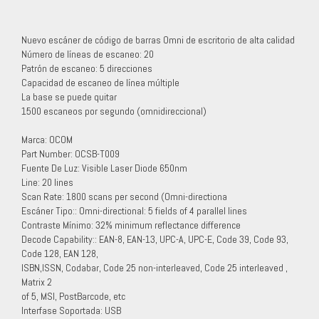
Nuevo escáner de código de barras Omni de escritorio de alta calidad
Número de líneas de escaneo: 20
Patrón de escaneo: 5 direcciones
Capacidad de escaneo de línea múltiple
La base se puede quitar
1500 escaneos por segundo (omnidireccional)
Marca: OCOM
Part Number: OCSB-T009
Fuente De Luz: Visible Laser Diode 650nm
Line: 20 lines
Scan Rate: 1800 scans per second (Omni-directiona
Escáner Tipo:: Omni-directional: 5 fields of 4 parallel lines
Contraste Mínimo: 32% minimum reflectance difference
Decode Capability:: EAN-8, EAN-13, UPC-A, UPC-E, Code 39, Code 93,
Code 128, EAN 128,
ISBN,ISSN, Codabar, Code 25 non-interleaved, Code 25 interleaved ,
Matrix 2
of 5, MSI, PostBarcode, etc
Interfase Soportada: USB