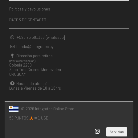
Políticas y devoluciones
DATOS DE CONTACTO
+598 95 501166 [whatsapp]
tienda@integratec.uy
Dirección para retiros:
(Previa coordinación)
Colonia 2239
Zona Tres Cruces, Montevideo
URUGUAY
Horario de atención:
Lunes a Viernes de 10 a 18hrs
© 2026 Integratec Online Store
50 PUNTOS
= 1 USD
Servicios