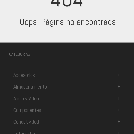
¡Oops! Página no encontrada
CATEGORÍAS
Accesorios
+
Almacenamiento
+
Audio y Video
+
Componentes
+
Conectividad
+
Fotografía
+