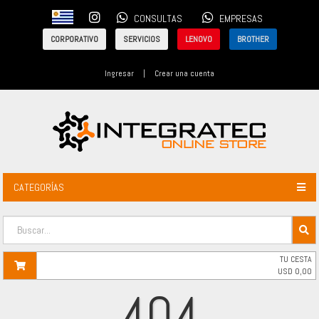
CONSULTAS
EMPRESAS
CORPORATIVO
SERVICIOS
LENOVO
BROTHER
Ingresar
|
Crear una cuenta
CATEGORÍAS
TU CESTA
USD
0,00
404