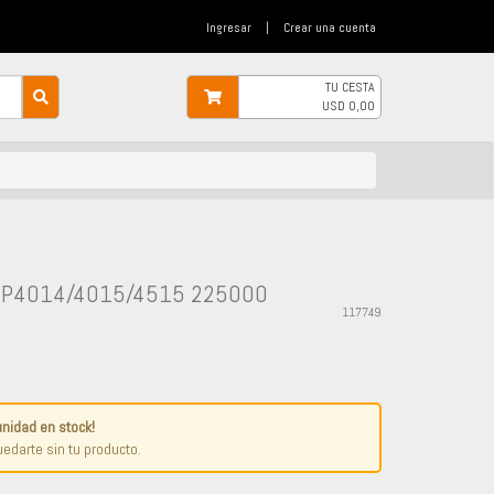
Ingresar
|
Crear una cuenta
TU CESTA
USD
0,00
A P4014/4015/4515 225000
117749
unidad en stock!
edarte sin tu producto.
-