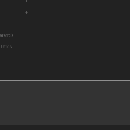
a
+
+
arantía
 Otros