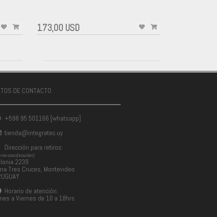
-
173,00 USD
-
ATOS DE CONTACTO
+598 95 501166 [whatsapp]
tienda@integratec.uy
Dirección para retiros:
evia coordinación)
lonia 2239
na Tres Cruces, Montevideo
RUGUAY
Horario de atención:
nes a Viernes de 10 a 18hrs