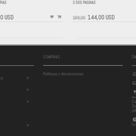
PIAS
3.500 PAGINAS
-
0 USD
144,00 USD
159,00
-
-
COMPRAS
D
Políticas y devoluciones
to
+
+
(Pr
+
Co
Zo
U
Lu
+