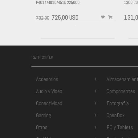
P4014/4015/4515 225000
1300 CO
-
-
725,00 USD
131,0
792,00
-
CATEGORÍAS
Accesorios
+
Almacenamien
Audio y Video
+
Componentes
Conectividad
+
Fotografía
Gaming
+
OpenBox
Otros
+
PC y Tablets