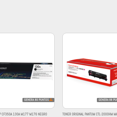
GENERA
80
PUNTOS
GENERA
88
PU
P CF350A 130A M177 M176 NEGRO
TONER ORIGINAL PANTUM CTL-2000HM M