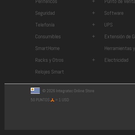
Periféricos
+
Punto de Vent
Seguridad
+
Software
Telefonía
+
UPS
Consumibles
+
Extensión de G
SmartHome
Herramientas y
Racks y Otros
+
Electricidad
Relojes Smart
© 2026 Integratec Online Store
50 PUNTOS
= 1 USD