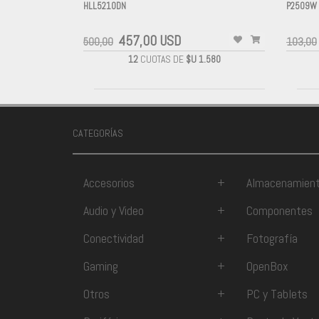
HLL5210DN
P2509W 
-
-
457,00 USD
500,00
103,00
12
CUOTAS DE
$U 1.580
CATEGORÍAS
Accesorios
+
Almacenamien
Audio y Video
+
Componentes
Conectividad
+
Fotografía
Gaming
+
OpenBox
Otros
+
PC y Tablets