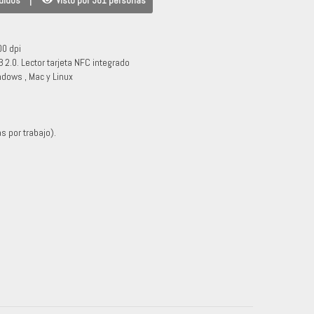
didos
|
Visto por 361 personas
00 dpi
 2.0. Lector tarjeta NFC integrado
ndows , Mac y Linux
s por trabajo).