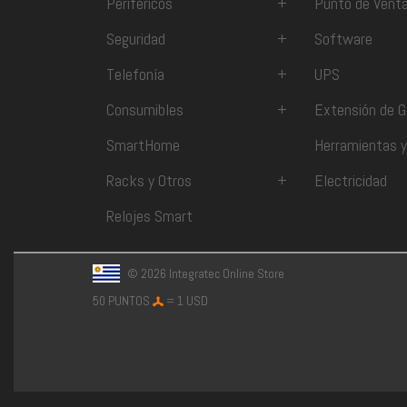
Periféricos
+
Punto de Vent
Seguridad
+
Software
Telefonía
+
UPS
Consumibles
+
Extensión de G
SmartHome
Herramientas y
Racks y Otros
+
Electricidad
Relojes Smart
© 2026 Integratec Online Store
50 PUNTOS
= 1 USD