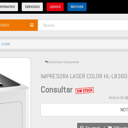
RPORATIVO
SERVICIOS
LENOVO
BROTHER
ORÍAS
 LASER
Continuar Comprando
IMPRESORA LASER COLOR HL-L836
Consultar
PAGALO EN
1
NOT