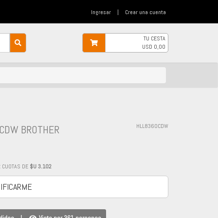
Ingresar
|
Crear una cuenta
TU CESTA
USD
0,00
0CDW BROTHER
HLL8360CDW
2
CUOTAS DE
$U 3.102
IFICARME