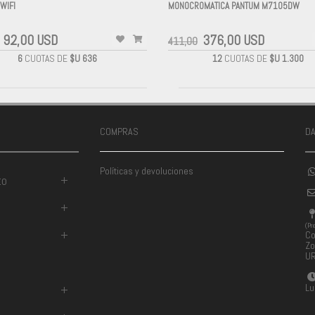
WIFI
MONOCROMATICA PANTUM M7105DW
-
92,00 USD
376,00 USD
411,00
6
CUOTAS DE
$U 636
12
CUOTAS DE
$U 1.300
COMPRAS
D
Políticas y devoluciones
to
+
+
(Pr
+
Co
Zo
U
Lu
+