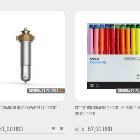
GENERA
31
PUNTOS
GENERA
35
PU
E GRABADO QUICKSWAP PARA CRICUT
SET DE BOLIGRAFOS CRICUT INFUSIBLE I
30 COLORES
-
51,00 USD
57,00 USD
65,00
-
-