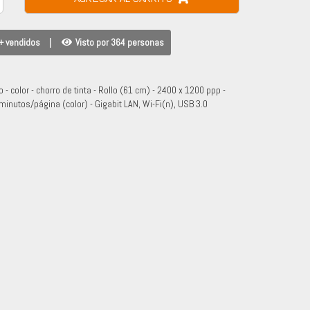
+ vendidos
|
Visto por 364 personas
 color - chorro de tinta - Rollo (61 cm) - 2400 x 1200 ppp -
nutos/página (color) - Gigabit LAN, Wi-Fi(n), USB 3.0