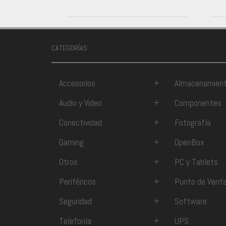
CATEGORÍAS
Accesorios
+
Almacenamien
Audio y Video
+
Componentes
Conectividad
+
Fotografía
Gaming
+
OpenBox
Otros
+
PC y Tablets
Periféricos
+
Punto de Vent
Seguridad
+
Software
Telefonía
+
UPS