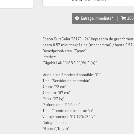
Entrega inmediata*
|
100
Epson SureColor T3170 - 24" impresora de gran formato -
hasta 0.57 minutos/página (monocromo) / hasta 0.57 mi
DescripcionMarca: "Epson"
Interfaz:
"Gigabit LAN","USB 3.0","Wi-Fi(n)"
Modelo inalámbrico disponible: "Sí"
Tipo: "Servidor de impresión"
Altura: "23 cm"
Anchura: "97 cm"
Peso: "27 kg"
Profundidad: "50.5 cm"
Tipo: "Fuente de alimentación"
Voltaje nominal: "CA 120/230 V"
Categoría de color:
"Blanco","Negro"