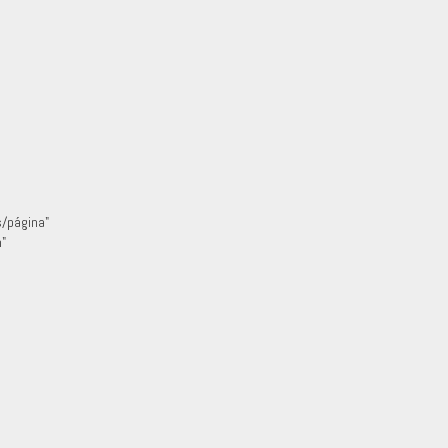
s/página"
"