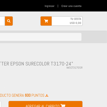
Ingresar
|
Crear una cuenta
TU CESTA
USD
0,00
TTER EPSON SURECOLOR T3170-24"
IMSCT3170SR
-
ODUCTO GENERA
600
PUNTOS
AGREGAR AL CARRITO