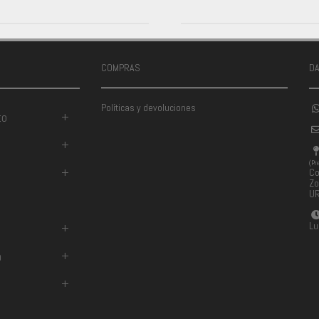
COMPRAS
D
Políticas y devoluciones
to
+
+
(Pr
+
Co
Zo
U
Lu
+
a
+
+