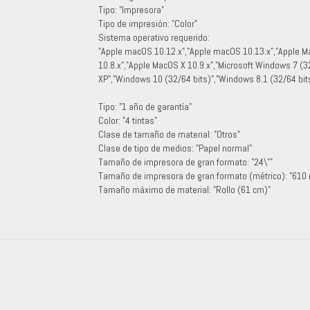
Tipo: "Impresora"
Tipo de impresión: "Color"
Sistema operativo requerido:
"Apple macOS 10.12.x","Apple macOS 10.13.x","Apple M
10.8.x","Apple MacOS X 10.9.x","Microsoft Windows 7 (3
XP","Windows 10 (32/64 bits)","Windows 8.1 (32/64 bit
Tipo: "1 año de garantía"
Color: "4 tintas"
Clase de tamaño de material: "Otros"
Clase de tipo de medios: "Papel normal"
Tamaño de impresora de gran formato: "24\""
Tamaño de impresora de gran formato (métrico): "610
Tamaño máximo de material: "Rollo (61 cm)"