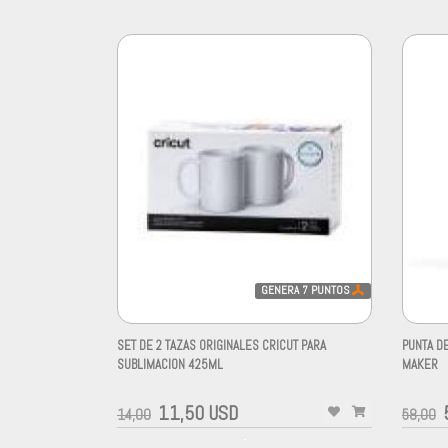
GENERA
7
PUNTOS
SET DE 2 TAZAS ORIGINALES CRICUT PARA
PUNTA D
SUBLIMACION 425ML
MAKER
-
-
11,50 USD
14,00
58,00
-