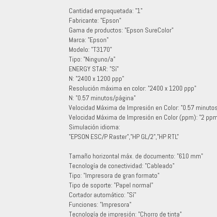
Cantidad empaquetada: "1"
Fabricante: "Epson"
Gama de productos: "Epson SureColor"
Marca: "Epson"
Modelo: "T3170"
Tipo: "Ninguno/a"
ENERGY STAR: "Sí"
N: "2400 x 1200 ppp"
Resolución máxima en color: "2400 x 1200 ppp"
N: "0.57 minutos/página"
Velocidad Máxima de Impresión en Color: "0.57 minuto
Velocidad Máxima de Impresión en Color (ppm): "2 ppm
Simulación idioma:
"EPSON ESC/P Raster","HP GL/2","HP RTL"
Tamaño horizontal máx. de documento: "610 mm"
Tecnología de conectividad: "Cableado"
Tipo: "Impresora de gran formato"
Tipo de soporte: "Papel normal"
Cortador automático: "Sí"
Funciones: "Impresora"
Tecnología de impresión: "Chorro de tinta"