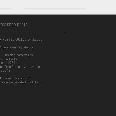
ATOS DE CONTACTO
+598 95 501166 [whatsapp]
tienda@integratec.uy
Dirección para retiros:
evia coordinación)
lonia 2239
na Tres Cruces, Montevideo
RUGUAY
Horario de atención:
nes a Viernes de 10 a 18hrs