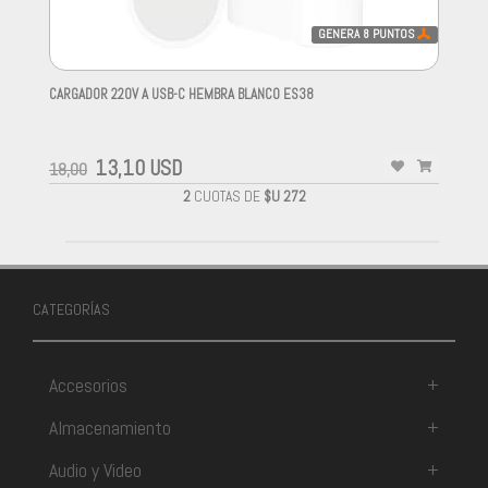
GENERA
8
PUNTOS
CARGADOR 220V A USB-C HEMBRA BLANCO ES38
-
13,10 USD
18,00
2
CUOTAS DE
$U 272
CATEGORÍAS
Accesorios
+
Almacenamiento
+
Audio y Video
+