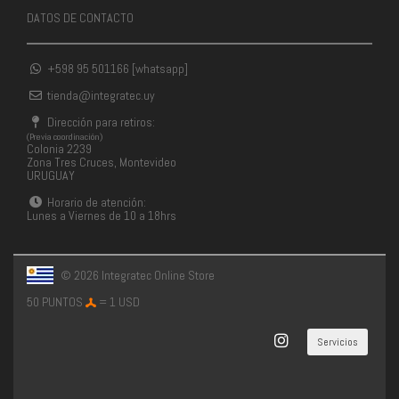
DATOS DE CONTACTO
+598 95 501166 [whatsapp]
tienda@integratec.uy
Dirección para retiros:
(Previa coordinación)
Colonia 2239
Zona Tres Cruces, Montevideo
URUGUAY
Horario de atención:
Lunes a Viernes de 10 a 18hrs
© 2026 Integratec Online Store
50 PUNTOS
= 1 USD
Servicios