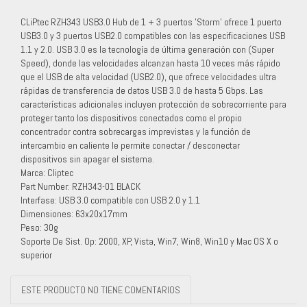
CLiPtec RZH343 USB3.0 Hub de 1 + 3 puertos 'Storm' ofrece 1 puerto
USB3.0 y 3 puertos USB2.0 compatibles con las especificaciones USB
1.1 y 2.0. USB 3.0 es la tecnología de última generación con (Super
Speed), donde las velocidades alcanzan hasta 10 veces más rápido
que el USB de alta velocidad (USB2.0), que ofrece velocidades ultra
rápidas de transferencia de datos USB 3.0 de hasta 5 Gbps. Las
características adicionales incluyen protección de sobrecorriente para
proteger tanto los dispositivos conectados como el propio
concentrador contra sobrecargas imprevistas y la función de
intercambio en caliente le permite conectar / desconectar
dispositivos sin apagar el sistema.
Marca: Cliptec
Part Number: RZH343-01 BLACK
Interfase: USB 3.0 compatible con USB 2.0 y 1.1
Dimensiones: 63x20x17mm
Peso: 30g
Soporte De Sist. Op: 2000, XP, Vista, Win7, Win8, Win10 y Mac OS X o
superior
ESTE PRODUCTO NO TIENE COMENTARIOS