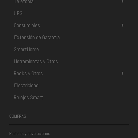
Telefonía
+
UPS
Consumibles
+
Extensión de Garantía
SmartHome
Herramientas y Otros
Racks y Otros
+
Electricidad
Relojes Smart
COMPRAS
Políticas y devoluciones