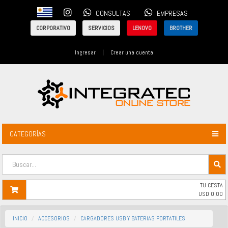
CONSULTAS
EMPRESAS
CORPORATIVO
SERVICIOS
LENOVO
BROTHER
Ingresar
|
Crear una cuenta
CATEGORÍAS
TU CESTA
USD
0,00
INICIO
ACCESORIOS
CARGADORES USB Y BATERIAS PORTATILES