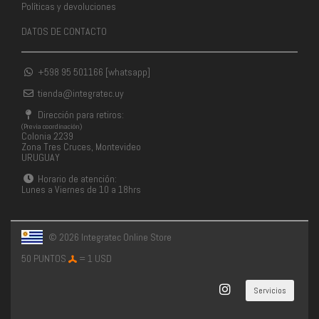
Políticas y devoluciones
DATOS DE CONTACTO
+598 95 501166 [whatsapp]
tienda@integratec.uy
Dirección para retiros:
(Previa coordinación)
Colonia 2239
Zona Tres Cruces, Montevideo
URUGUAY
Horario de atención:
Lunes a Viernes de 10 a 18hrs
© 2026 Integratec Online Store
50 PUNTOS
= 1 USD
Servicios