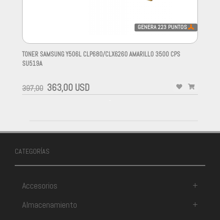
GENERA
223
PUNTOS
TONER SAMSUNG Y506L CLP680/CLX6260 AMARILLO 3500 CPS
SU519A
-
363,00 USD
397,00
-
CATEGORÍAS
Accesorios
+
Almacenamiento
+