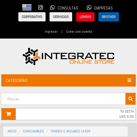
CONSULTAS
EMPRESAS
CORPORATIVO
SERVICIOS
LENOVO
BROTHER
Ingresar
|
Crear una cuenta
CATEGORÍAS
TU CESTA
USD
0,00
INICIO
CONSUMIBLES
TONERS E INSUMOS LASER