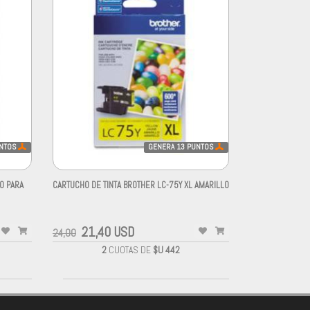
NTOS
GENERA
13
PUNTOS
LO PARA
CARTUCHO DE TINTA BROTHER LC-75Y XL AMARILLO
-
21,40 USD
24,00
2
CUOTAS DE
$U 442