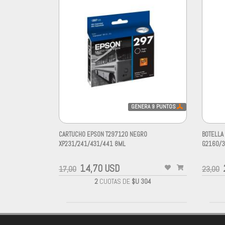
GENERA
9
PUNTOS
CARTUCHO EPSON T297120 NEGRO
BOTELLA 
XP231/241/431/441 8ML
G2160/3
-
-
14,70 USD
17,00
23,00
2
CUOTAS DE
$U 304