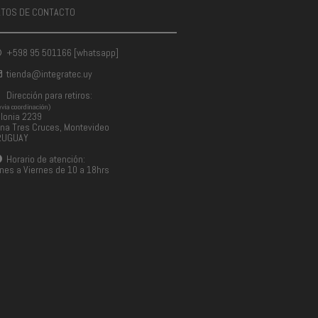
ATOS DE CONTACTO
+598 95 501166 [whatsapp]
tienda@integratec.uy
Dirección para retiros:
evia coordinación)
lonia 2239
na Tres Cruces, Montevideo
RUGUAY
Horario de atención:
nes a Viernes de 10 a 18hrs