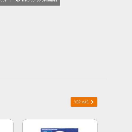
idos
|
Visto por 83 personas
VER MÁS