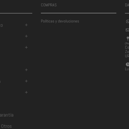
COMPRAS
D
Políticas y devoluciones
to
+
+
(Pr
+
Co
Zo
U
Lu
+
a
+
+
arantía
 Otros