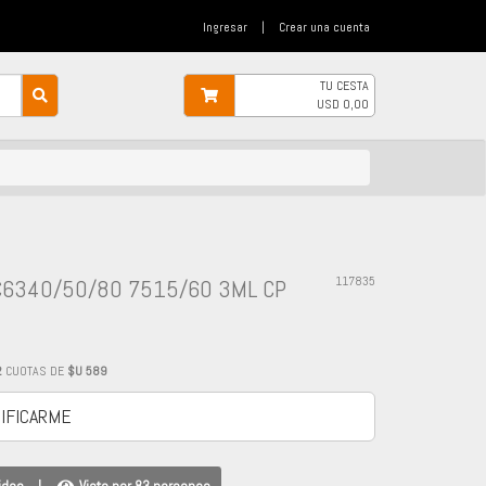
Ingresar
|
Crear una cuenta
TU CESTA
USD
0,00
C6340/50/80 7515/60 3ML CP
117835
2
CUOTAS DE
$U 589
IFICARME