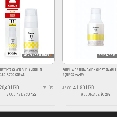
GENERA
12
PUNTOS
GENERA
25
PU
DE TINTA CANON GI11 AMARILLO
BOTELLA DE TINTA CANON GI-16Y AMARIL
160 7.700 COPIAS
EQUIPOS MAXIFY
-
20,40 USD
41,90 USD
48,00
2
CUOTAS DE
$U 422
6
CUOTAS DE
$U 289