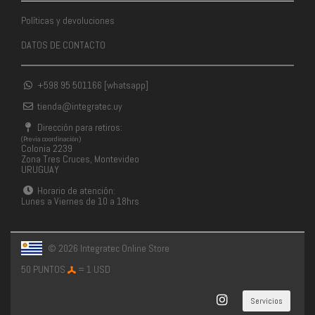
Políticas y devoluciones
DATOS DE CONTACTO
+598 95 501166 [whatsapp]
tienda@integratec.uy
Dirección para retiros:
(Previa coordinación)
Colonia 2239
Zona Tres Cruces, Montevideo
URUGUAY
Horario de atención:
Lunes a Viernes de 10 a 18hrs
© 2026 Integratec Online Store
50 PUNTOS
= 1 USD
Servicios