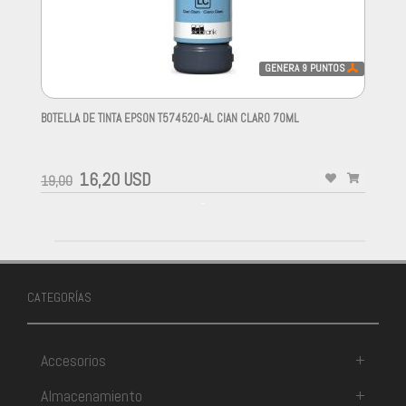
GENERA
9
PUNTOS
BOTELLA DE TINTA EPSON T574520-AL CIAN CLARO 70ML
-
16,20 USD
19,00
-
CATEGORÍAS
Accesorios
+
Almacenamiento
+