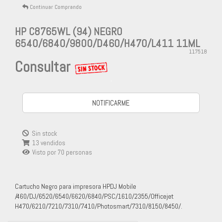
Continuar Comprando
HP C8765WL (94) NEGRO
6540/6840/9800/D460/H470/L411 11ML
117518
Consultar
-
NOTIFICARME
Sin stock
13 vendidos
Visto por
70
personas
Cartucho Negro para impresora HPDJ Mobile
/460/DJ/6520/6540/6620/6840/PSC/1610/2355/Officejet
H470/6210/7210/7310/7410/Photosmart/7310/8150/8450/.