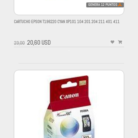
GENERA
12
PUNTOS
CARTUCHO EPSON T196220 CYAN XP101 104 201 204 211 401 411
-
20,60 USD
23,00
-