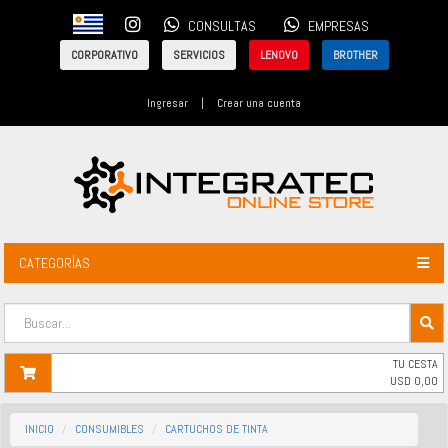
CONSULTAS
EMPRESAS
CORPORATIVO
SERVICIOS
LENOVO
BROTHER
Ingresar
|
Crear una cuenta
CATEGORÍAS
TU CESTA
USD
0,00
INICIO
CONSUMIBLES
CARTUCHOS DE TINTA