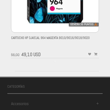
GENERA
30
PUNTOS
CARTUCHO HP 3JA51AL 964 MAGENTA 9010/9016/9018/9020
-
49,10 USD
56,00
-
CATEGORÍAS
Accesorios
+