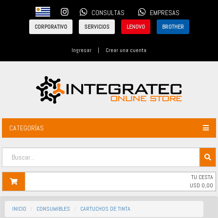
CONSULTAS
EMPRESAS
CORPORATIVO
SERVICIOS
LENOVO
BROTHER
Ingresar
|
Crear una cuenta
CATEGORÍAS
TU CESTA
USD
0,00
INICIO
CONSUMIBLES
CARTUCHOS DE TINTA