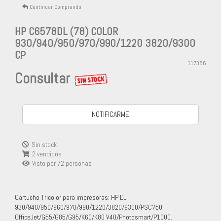
Continuar Comprando
HP C6578DL (78) COLOR
930/940/950/970/990/1220 3820/9300
CP
117386
Consultar
-
NOTIFICARME
Sin stock
2 vendidos
Visto por
72
personas
Cartucho Tricolor para impresoras: HP DJ
930/940/950/960/970/990/1220/3820/9300/PSC750
OfficeJet/G55/G85/G95/K60/K80 V40/Photosmart/P1000.