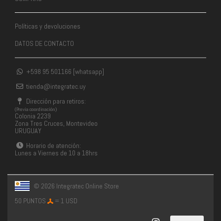
Políticas y devoluciones
DATOS DE CONTACTO
+598 95 501166 [whatsapp]
tienda@integratec.uy
Dirección para retiros:
(Previa coordinación)
Colonia 2239
Zona Tres Cruces, Montevideo
URUGUAY
Horario de atención:
Lunes a Viernes de 10 a 18hrs
© 2026 Integratec Online Store
50 PUNTOS
= 1 USD