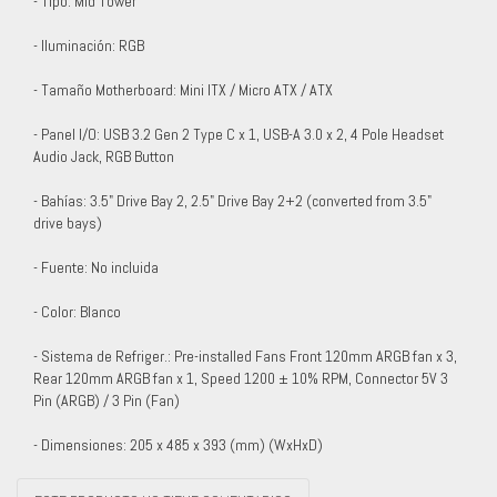
- Tipo: Mid Tower
- Iluminación: RGB
- Tamaño Motherboard: Mini ITX / Micro ATX / ATX
- Panel I/O: USB 3.2 Gen 2 Type C x 1, USB-A 3.0 x 2, 4 Pole Headset
Audio Jack, RGB Button
- Bahías: 3.5" Drive Bay 2, 2.5" Drive Bay 2+2 (converted from 3.5"
drive bays)
- Fuente: No incluida
- Color: Blanco
- Sistema de Refriger.: Pre-installed Fans Front 120mm ARGB fan x 3,
Rear 120mm ARGB fan x 1, Speed 1200 ± 10% RPM, Connector 5V 3
Pin (ARGB) / 3 Pin (Fan)
- Dimensiones: 205 x 485 x 393 (mm) (WxHxD)