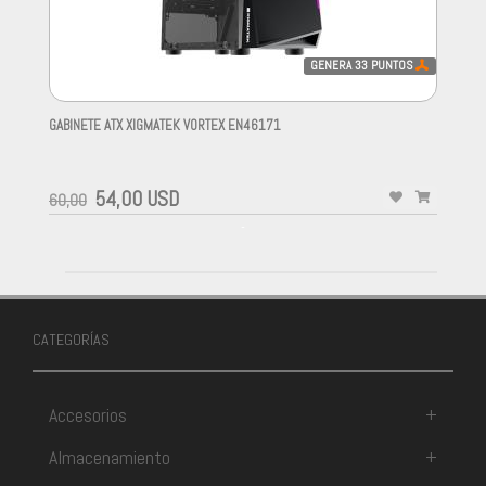
GENERA
33
PUNTOS
GABINETE ATX XIGMATEK VORTEX EN46171
-
54,00 USD
60,00
-
CATEGORÍAS
Accesorios
+
Almacenamiento
+