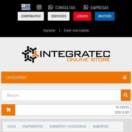
CONSULTAS
EMPRESAS
CORPORATIVO
SERVICIOS
LENOVO
BROTHER
Ingresar
|
Crear una cuenta
CATEGORÍAS
TU CESTA
USD
0,00
INICIO
COMPONENTES
GABINETES Y ACCESORIOS
GABIENTES