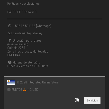
Políticas y devoluciones
DATOS DE CONTACTO
+598 95 501166 [whatsapp]
tienda@integratec.uy
Dirección para retiros:
(Previa coordinación)
Colonia 2239
Zona Tres Cruces, Montevideo
URUGUAY
Horario de atención:
Lunes a Viernes de 10 a 18hrs
© 2026 Integratec Online Store
50 PUNTOS
= 1 USD
Servicios