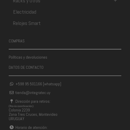
Racks y Otros
+
Electricidad
Relojes Smart
COMPRAS
Políticas y devoluciones
DATOS DE CONTACTO
+598 95 501166 [whatsapp]
tienda@integratec.uy
Dirección para retiros:
(Previa coordinación)
Colonia 2239
Zona Tres Cruces, Montevideo
URUGUAY
Horario de atención: