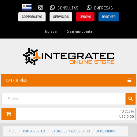
CONSULTAS
EMPRESAS
CORPORATIVO
SERVICIOS
LENOVO
BROTHER
Ingresar
|
Crear una cuenta
CATEGORÍAS
TU CESTA
USD
0,00
INICIO
COMPONENTES
GABINETES Y ACCESORIOS
ACCESORIOS