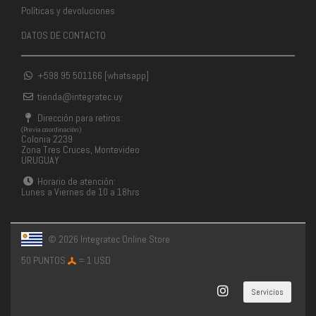
Políticas y devoluciones
DATOS DE CONTACTO
+598 95 501166 [whatsapp]
tienda@integratec.uy
Dirección para retiros:
(Previa coordinación)
Colonia 2239
Zona Tres Cruces, Montevideo
URUGUAY
Horario de atención:
Lunes a Viernes de 10 a 18hrs
© 2026 Integratec Online Store
50 PUNTOS
= 1 USD
Servicios