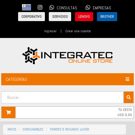
CONSULTAS
EMPRESAS
CORPORATIVO
SERVICIOS
LENOVO
BROTHER
Ingresar
|
Crear una cuenta
CATEGORÍAS
TU CESTA
USD
0,00
INICIO
CONSUMIBLES
TONERS E INSUMOS LASER