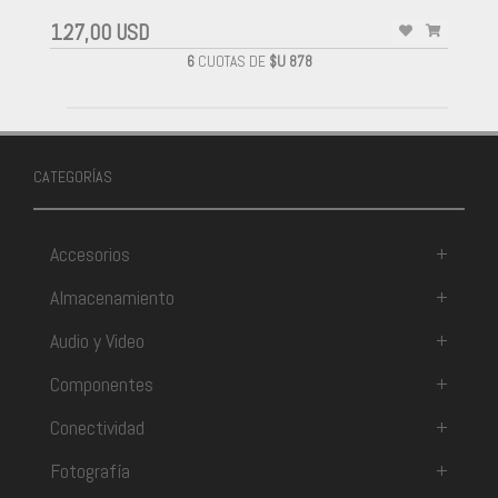
127,00 USD
6
CUOTAS DE
$U 878
CATEGORÍAS
Accesorios
+
Almacenamiento
+
Audio y Video
+
Componentes
+
Conectividad
+
Fotografía
+