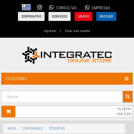
CONSULTAS
EMPRESAS
CORPORATIVO
SERVICIOS
LENOVO
BROTHER
Ingresar
|
Crear una cuenta
CATEGORÍAS
TU CESTA
USD
0,00
INICIO
CONSUMIBLES
ETIQUETAS