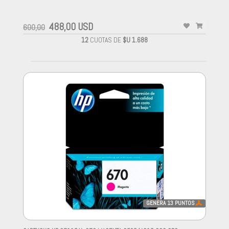
-
488,00 USD
600,00
12
CUOTAS DE
$U 1.688
GENERA
13
PUNTOS