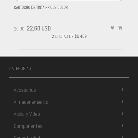
CARTUCHO DE TINTA HP 662 COLOR
-
22,60 USD
25,00
2
CUOTAS DE
$U 469
CATEGORÍAS
Accesorios
+
Almacenamiento
+
Audio y Video
+
Componentes
+
Conectividad
+