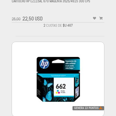
CARTUCHO HP CZ115AL 670 MAGENTA 3525/4615 300 CPS
-
22,50 USD
25,00
2
CUOTAS DE
$U 467
GENERA
13
PUNTOS