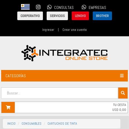
CONSULTAS
EMPRESAS
CORPORATIVO
SERVICIOS
LENOVO
BROTHER
Ingresar
|
Crear una cuenta
CATEGORÍAS
TU CESTA
USD
0,00
INICIO
CONSUMIBLES
CARTUCHOS DE TINTA