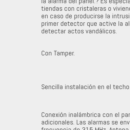
la alarma del panel.? Es espec
tiendas con cristaleras o vivie
en caso de producirse la intrusi
primer detector que active la a
detectar actos vandálicos.
Con Tamper.
Sencilla instalación en el tech
Conexión inalámbrica con el pa
adicionales. Las alarmas se env
frecuencia de 315 MHz. Antena