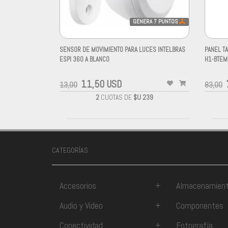
GENERA
7
PUNTOS
SENSOR DE MOVIMIENTO PARA LUCES INTELBRAS
PANEL TA
ESPI 360 A BLANCO
H1-BTEM
-
-
11,50 USD
13,00
83,00
2
CUOTAS DE
$U 239
CATEGORÍAS
Accesorios
+
Almacenamien
Audio y Video
+
Componentes
Conectividad
+
Fotografía