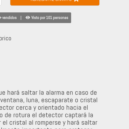
+ vendidos
|
Visto por 101 personas
brico
que hará saltar la alarma en caso de
entana, luna, escaparate o cristal
ector cerca y orientado hacia el
so de rotura el detector captará la
el cristal al romperse y hará saltar