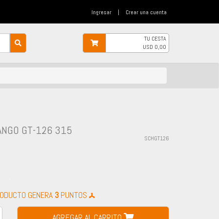
Ingresar
|
Crear una cuenta
TU CESTA
USD
0,00
ANGO GT-126 315
SCHGT126
-
RODUCTO GENERA
3
PUNTOS
AGREGAR AL CARRITO