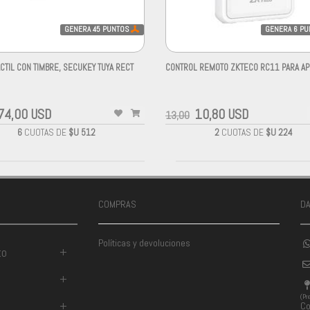
GENERA
45
PUNTOS
GENERA
6
PU
CTIL CON TIMBRE, SECUKEY TUYA RECT
CONTROL REMOTO ZKTECO RC11 PARA A
-
74,00 USD
10,80 USD
13,00
6
CUOTAS DE
$U 512
2
CUOTAS DE
$U 224
COMPRAS
D
Políticas y devoluciones
to
+
+
(Pr
+
Co