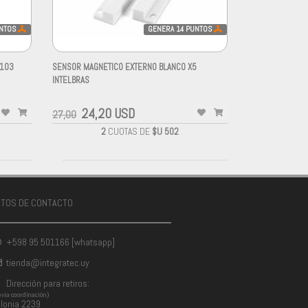
NTOS
GENERA
14
PUNTOS
P103
SENSOR MAGNETICO EXTERNO BLANCO X5
INTELBRAS
-
24,20 USD
27,00
2
CUOTAS DE
$U 502
ATOS DE CONTACTO
+598 95 501166 [whatsapp]
tienda@integratec.uy
Dirección para retiros:
evia coordinación)
lonia 2239