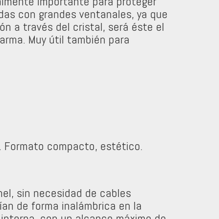
ialmente importante para proteger
ndas con grandes ventanales, ya que
ón a través del cristal, será éste el
larma. Muy útil también para
o. Formato compacto, estético.
nel, sin necesidad de cables
ían de forma inalámbrica en la
 interna, con un alcance máximo de