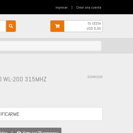
Ingresar
|
Crear una cuenta
TU CESTA
USD
0,00
O WL-200 315MHZ
SCHWI200
-
IFICARME