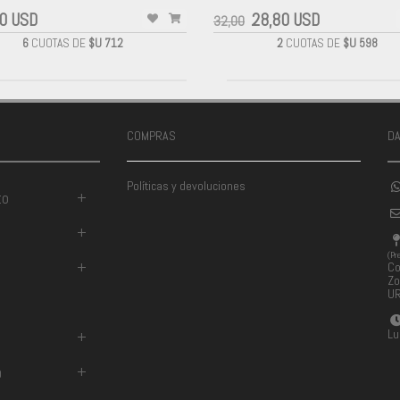
0 USD
28,80 USD
32,00
6
CUOTAS DE
$U 712
2
CUOTAS DE
$U 598
COMPRAS
D
Políticas y devoluciones
to
+
+
(Pr
+
Co
Zo
U
Lu
+
a
+