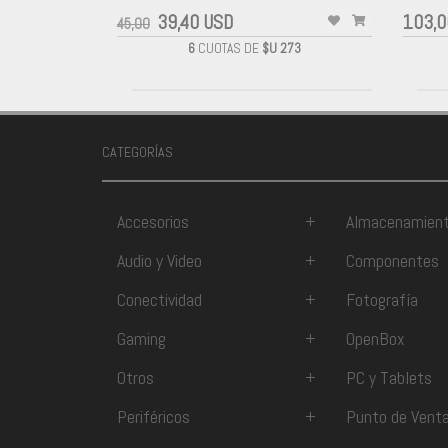
39,40 USD
103,0
45,00
6
CUOTAS DE
$U 273
CATEGORÍAS
Accesorios
+
Almacenamien
Audio y Video
+
Componentes
Conectividad
+
Fotografía
Gaming
+
OpenBox
Otros
+
PC y Tablets
Periféricos
+
Punto de Vent