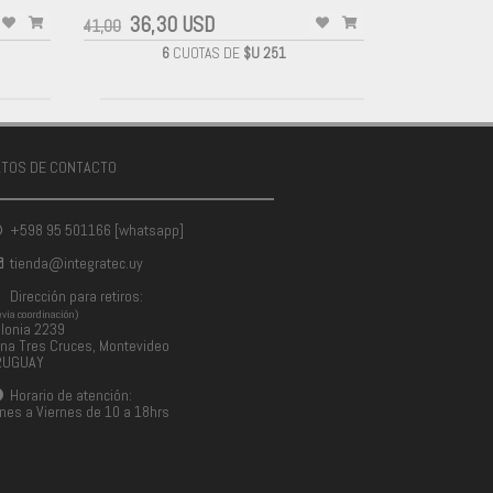
36,30 USD
41,00
6
CUOTAS DE
$U 251
ATOS DE CONTACTO
+598 95 501166 [whatsapp]
tienda@integratec.uy
Dirección para retiros:
evia coordinación)
lonia 2239
na Tres Cruces, Montevideo
RUGUAY
Horario de atención:
nes a Viernes de 10 a 18hrs