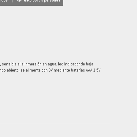
didos
|
Visto por 75 personas
 sensible a la inmersión en agua, led indicador de baja
mpo abierto, se alimenta con 3V mediante baterías AAA 1.5V