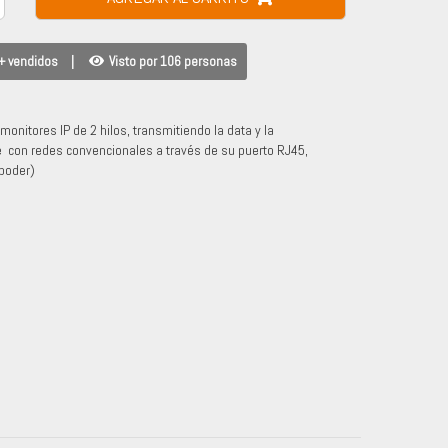
+ vendidos
|
Visto por 106 personas
onitores IP de 2 hilos, transmitiendo la data y la
 con redes convencionales a través de su puerto RJ45,
 poder)