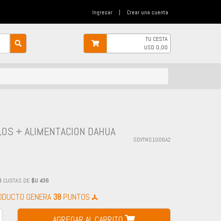
Ingresar
|
Crear una cuenta
TU CESTA
USD
0,00
LOS + ALIMENTACION DAHUA
SDVTNS1006A2
6
CUOTAS DE
$U 436
RODUCTO GENERA
38
PUNTOS
AGREGAR AL CARRITO