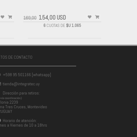
-
154,00 USD
169,00
6
CUOTAS DE
$U 1.065
ATOS DE CONTACTO
+598 95 501166 [whatsapp]
tienda@integratec.uy
Dirección para retiros:
evia coordinación)
lonia 2239
na Tres Cruces, Montevideo
RUGUAY
Horario de atención:
nes a Viernes de 10 a 18hrs