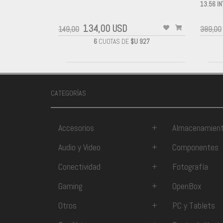
-
13.56 I
-
134,00 USD
149,00
389,00
6
CUOTAS DE
$U 927
CATEGORÍAS
Accesorios
+
Almacenamien
Audio y Video
+
Componentes
Conectividad
+
Fotografía
Gaming
+
OpenBox
Otros
+
PC y Tablets