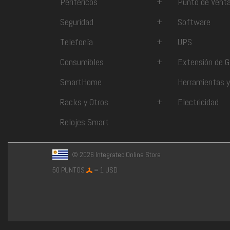
Periféricos
+
Punto de Vent
Seguridad
+
Software
Telefonía
+
UPS
Consumibles
+
Extensión de G
SmartHome
Herramientas y
Racks y Otros
+
Electricidad
Relojes Smart
© 2026 Integratec Online Store
50 PUNTOS
= 1 USD