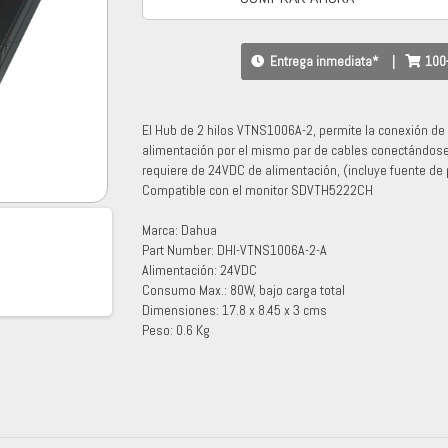
Entrega inmediata*
|
100
El Hub de 2 hilos VTNS1006A-2, permite la conexión de m
alimentación por el mismo par de cables conectándose
requiere de 24VDC de alimentación, (incluye fuente de
Compatible con el monitor SDVTH5222CH
Marca: Dahua
Part Number: DHI-VTNS1006A-2-A
Alimentación: 24VDC
Consumo Max.: 80W, bajo carga total
Dimensiones: 17.8 x 8.45 x 3 cms
Peso: 0.6 Kg