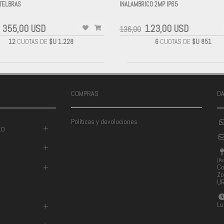
NTELBRAS
INALAMBRICO 2MP IP65
-
355,00 USD
123,00 USD
136,00
12
CUOTAS DE
$U 1.228
6
CUOTAS DE
$U 851
COMPRAS
D
Políticas y devoluciones
to
+
+
(Pr
+
Co
Zo
U
Lu
+