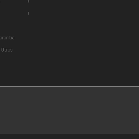
a
+
+
arantía
 Otros