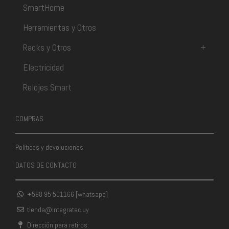
SmartHome
Herramientas y Otros
Racks y Otros
+
Electricidad
Relojes Smart
COMPRAS
Políticas y devoluciones
DATOS DE CONTACTO
+598 95 501166 [whatsapp]
tienda@integratec.uy
Dirección para retiros: