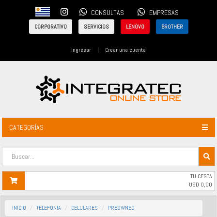
CONSULTAS
EMPRESAS
CORPORATIVO
SERVICIOS
LENOVO
BROTHER
Ingresar
|
Crear una cuenta
CATEGORÍAS
TU CESTA
USD
0,00
INICIO
TELEFONIA
CELULARES
PREOWNED