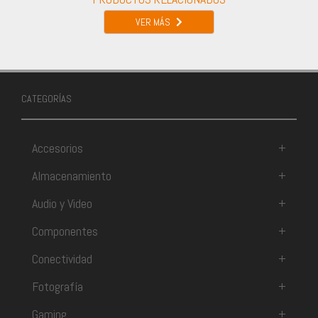
VER MÁS
CATEGORÍAS
Accesorios
+
Almacenamiento
+
Audio y Video
+
Componentes
+
Conectividad
+
Fotografía
+
Gaming
+