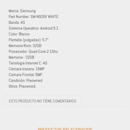
Marca: Samsung
Part Number: SM-N920V WHITE
Banda: 4G
Sistema Operativo: Android 5.1
Color: Blanco
Pantalla (pulgadas): 5.7“
Memoria Rom: 32GB
Procesador: Quad-Core 2.1Ghz
Memoria-: 32GB
Tenologia Internet C: 4G
Cámara trasera: 16MP
Camara Frontal: 5MP
Condición: Preowned
Otros: Preowned,
ESTE PRODUCTO NO TIENE COMENTARIOS
PRODUCTOS RELACIONADOS