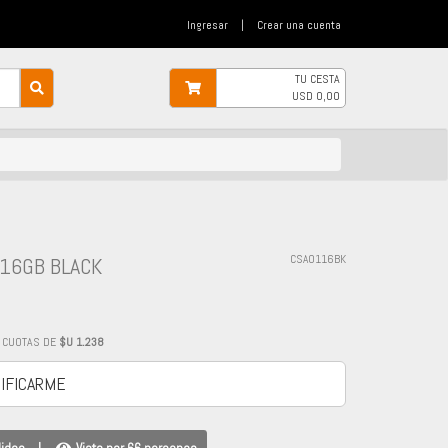
Ingresar
|
Crear una cuenta
TU CESTA
USD
0,00
16GB BLACK
CSA0116BK
CUOTAS DE
$U 1.238
IFICARME