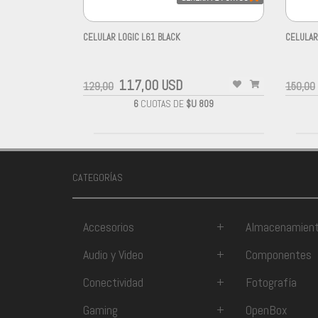
CELULAR LOGIC L61 BLACK
CELULAR
-
-
117,00 USD
129,00
150,00
6
CUOTAS DE
$U 809
CATEGORÍAS
Accesorios
+
Almacenamien
Audio y Video
+
Componentes
Conectividad
+
Fotografía
Gaming
+
OpenBox