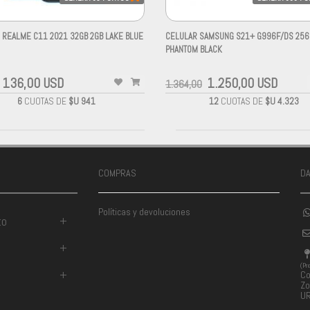
 REALME C11 2021 32GB 2GB LAKE BLUE
CELULAR SAMSUNG S21+ G996F/DS 256
PHANTOM BLACK
-
136,00 USD
1.250,00 USD
1.364,00
6
CUOTAS DE
$U 941
12
CUOTAS DE
$U 4.323
COMPRAS
D
Políticas y devoluciones
to
+
+
(Pr
+
Co
Zo
U