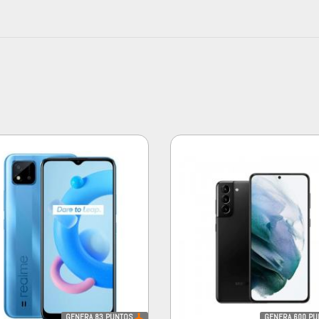
GENERA
83
PUNTOS
GENERA
600
PU