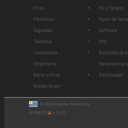
Otros
+
PC y Tablets
Periféricos
+
Punto de Vent
Seguridad
+
Software
Telefonía
+
UPS
Consumibles
+
Extensión de G
SmartHome
Herramientas y
Racks y Otros
+
Electricidad
Relojes Smart
© 2026 Integratec Online Store
50 PUNTOS
= 1 USD