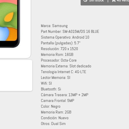
Sin stock
|
40 ven
Marca: Samsung
Part Number: SM-A015M/DS 16 BLUE
Sistema Operativo: Android 10
Pantalla (pulgadas): 5.7“
Resolución: 720 x 1520
Memoria Rom: 16GB
Procesador: Octa-Core
Memoria Externa: Slot dedicado
Tenologia Internet C: 4G-LTE
Lector Memoria: SI
Wifi: SI
Bluetooth: Si
Cámara Trasera: 13MP + 2MP
Camara Frontal: 5MP
Color: Negro
Memoria Ram: 2GB
Condición: Nuevo
Otros: Dual Sim