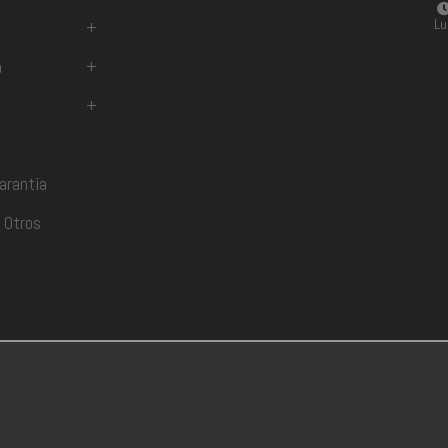
Lu
+
a
+
+
arantía
 Otros