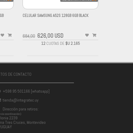
GB
CELULAR SAMSUNG A52S 128GB 6GB BLACK
-
626,00 USD
684,00
12
CUOTAS DE
$U 2.165
ATOS DE CONTACTO
+598 95 501166 [whatsapp]
tienda@integratec.uy
Dirección para retiros:
evia coordinación)
lonia 2239
na Tres Cruces, Montevideo
RUGUAY