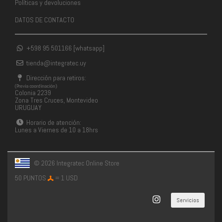
Políticas y devoluciones
DATOS DE CONTACTO
+598 95 501166 [whatsapp]
tienda@integratec.uy
Dirección para retiros:
(Previa coordinación)
Colonia 2239
Zona Tres Cruces, Montevideo
URUGUAY
Horario de atención:
Lunes a Viernes de 10 a 18hrs
© 2026 Integratec Online Store
50 PUNTOS
= 1 USD
Servicios