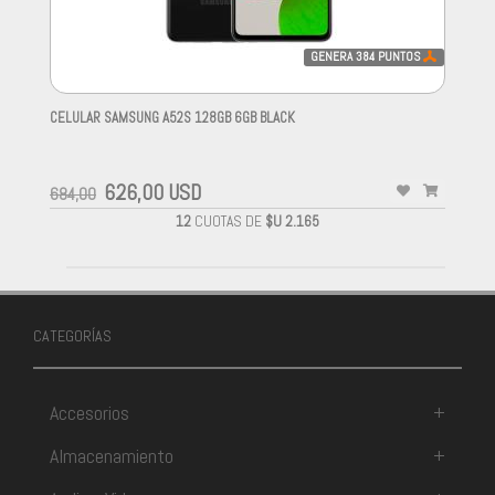
GENERA
384
PUNTOS
CELULAR SAMSUNG A52S 128GB 6GB BLACK
-
626,00 USD
684,00
12
CUOTAS DE
$U 2.165
CATEGORÍAS
Accesorios
+
Almacenamiento
+