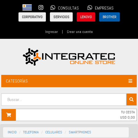
CONSULTAS
EMPRESAS
CORPORATIVO
SERVICIOS
LENOVO
BROTHER
Ingresar
|
Crear una cuenta
CATEGORÍAS
TU CESTA
USD
0,00
INICIO
TELEFONIA
CELULARES
SMARTPHONES